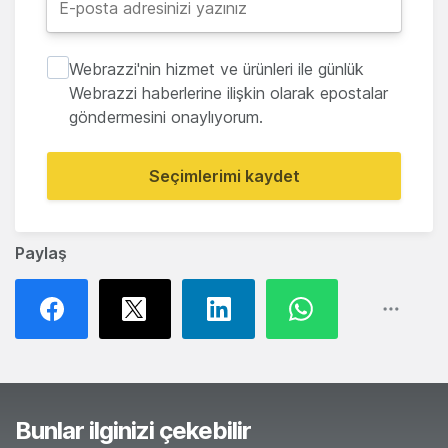
Webrazzi'nin hizmet ve ürünleri ile günlük
Webrazzi haberlerine ilişkin olarak epostalar
göndermesini onaylıyorum.
Seçimlerimi kaydet
Paylaş
Bunlar ilginizi çekebilir