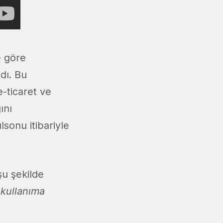
e göre
dı. Bu
e-ticaret ve
ını
lsonu itibariyle
şu şekilde
 kullanıma