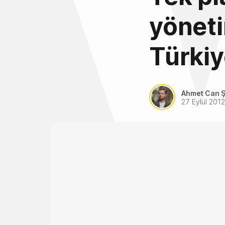
yöneti
Türkiy
Ahmet Can Ş
27 Eylül 2012