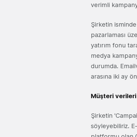
verimli kampany
Şirketin isminde
pazarlaması üze
yatırım fonu tar
medya kampanya 
durumda. Emailvi
arasına iki ay ö
Müşteri verileri
Şirketin 'Campa
söyleyebiliriz.
platformu olan 