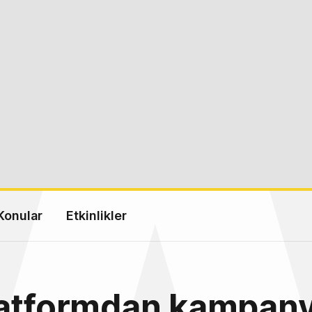
Konular
Etkinlikler
latformdan kampan