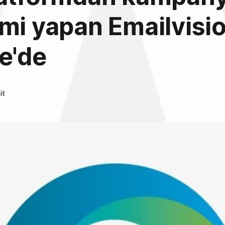
mi yapan Emailvisi
e'de
it