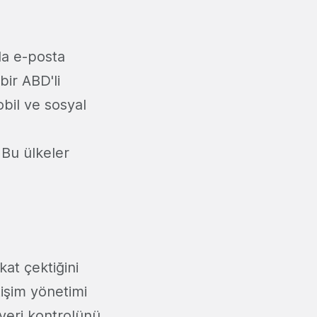
nda e-posta
ir ABD'li
obil ve sosyal
 Bu ülkeler
at çektiğini
işim yönetimi
veri kontrolünü