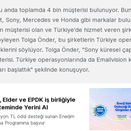
şu anda toplamda 4 bin müşterisi bulunuyor. Bun
, Sony, Mercedes ve Honda gibi markalar bulu
n müşterisi olan ve Türkiye'de hizmet veren şir
leyen Tolga Önder, bu şirketlerin Türkiye opera
klerini söylüyor. Tolga Önder, "Sony küresel çap
erisi. Türkiye operasyonlarında da Emailvision k
arı başlattık" şeklinde konuşuyor.
 Elder ve EPDK iş birliğiyle
teminde Yerini Al
milyon TL ödül desteği sunan Enerjim
ma Programına başvur