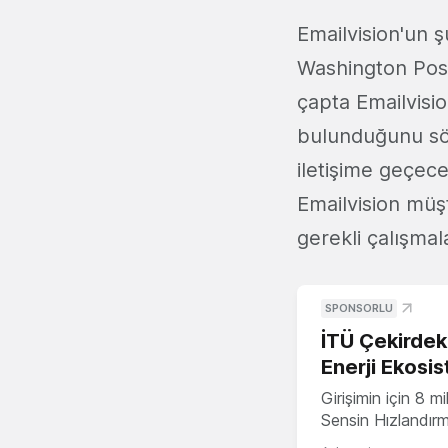
Emailvision'un 
Washington Post
çapta Emailvisio
bulunduğunu söy
iletişime geçece
Emailvision müşt
gerekli çalışmal
SPONSORLU
İTÜ Çekirdek,
Enerji Ekosis
Girişimin için 8 
Sensin Hızlandır