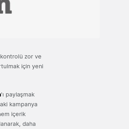
n kontrolü zor ve
tulmak için yeni
n
'ı paylaşmak
ardaki kampanya
hem içerik
lanarak, daha