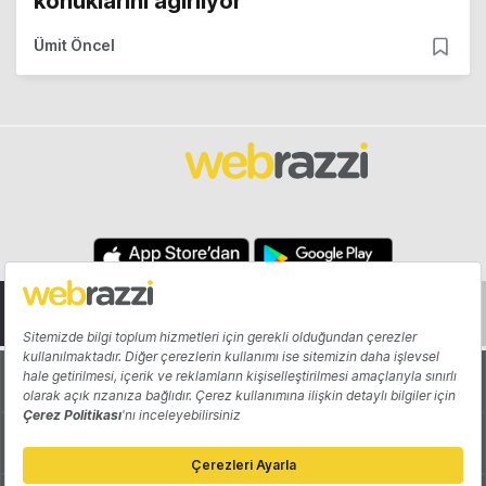
konuklarını ağırlıyor
Ümit Öncel
Hakkında
Yazarlar
Katkıda Bulun
Reklam