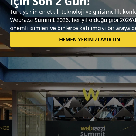
Sıradaki haber
Galata İş Melekleri'nden inploid.com'a
yatırım geldi
Fırat Demirel