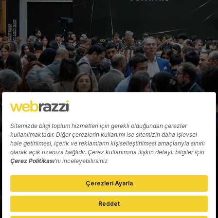
Hakkında
Yazarlar
Katkıda Bulun
Reklam
Girişiminizi Tanıtın
İletişim