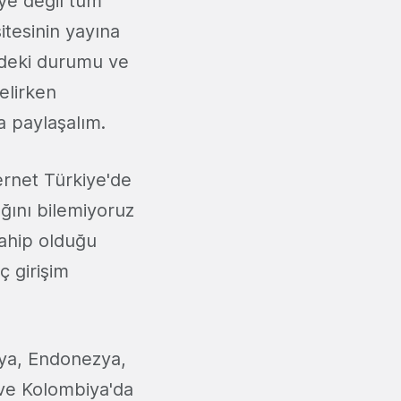
ye değil tüm
itesinin yayına
e'deki durumu ve
elirken
a paylaşalım.
rnet Türkiye'de
ağını bilemiyoruz
sahip olduğu
ç girişim
ya, Endonezya,
 ve Kolombiya'da