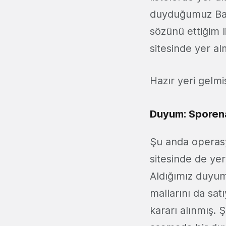
duyduğumuz Bam
sözünü ettiğim 
sitesinde yer al
Hazır yeri gelm
Duyum: Sporena
Şu anda operas
sitesinde de ye
Aldığımız duyuma
mallarını da sa
kararı alınmış. 