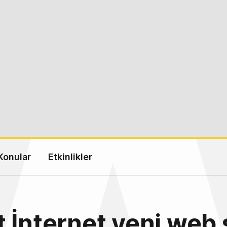
Konular
Etkinlikler
 İnternet yeni web 