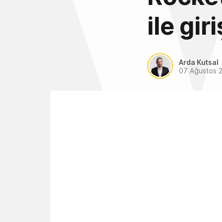
ile gir
Arda Kutsal
07 Ağustos 