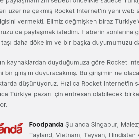
rle paylaşmamızın sebebi öncelikle sadece Türki
ri üzerine çekmiş Rocket Internet'in yeni web s
lgisini vermekti. Elimiz değmişken biraz Türkiy
zu da paylaşmak istedim. Haberin sonlarına g
r taşı daha dökelim ve bir başka duyumumuzu d
kın kaynaklardan duyduğumuza göre Rocket Inte
ni bir girişim duyuracakmış. Bu girişimin ne olac
ktarda düşünüyoruz. Hızlıca Rocket Internet'in 
nca Türkiye pazarı için entresan olabilecek birka
or.
Foodpanda
Şu anda Singapur, Malez
Tayland, Vietnam, Tayvan, Hindistan