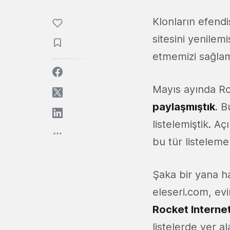
Klonların efend
sitesini yenilem
etmemizi sağlam
Mayıs ayında Ro
paylaşmıştık
. B
listelemiştik. Aç
bu tür listeleme
Şaka bir yana h
eleseri.com, ev
Rocket Internet
listelerde yer 