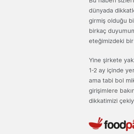
Bu haberi sizle
dünyada dikkatle
girmiş olduğu bi
birkaç duyumumu
eteğimizdeki bi
Yine şirkete ya
1-2 ay içinde ye
ama tabi bol mi
girişimlere bakı
dikkatimizi çekiy