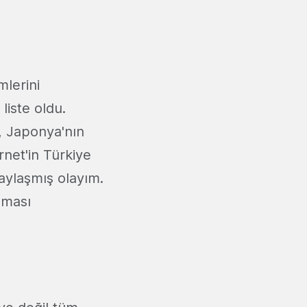
mlerini
 liste oldu.
, Japonya'nın
rnet'in Türkiye
aylaşmış olayım.
lması