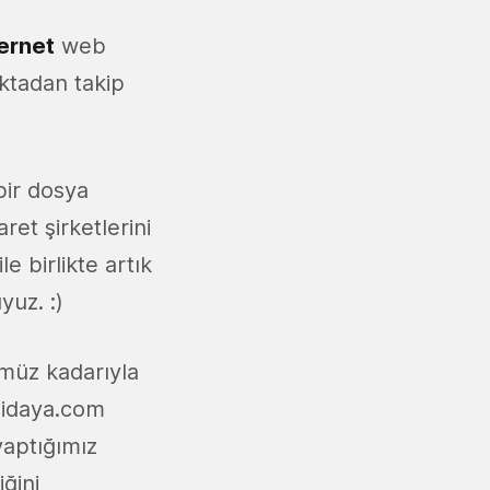
ernet
web
oktadan takip
bir dosya
ret şirketlerini
le birlikte artık
yuz. :)
ümüz kadarıyla
zidaya.com
yaptığımız
ğini