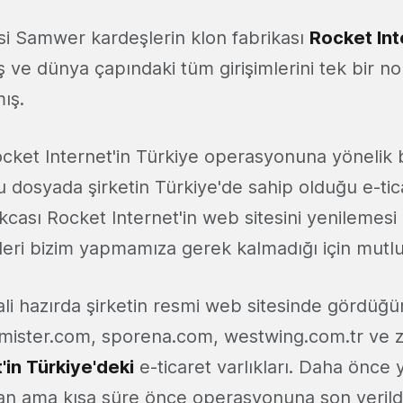
isi Samwer kardeşlerin klon fabrikası
Rocket Int
iş ve dünya çapındaki tüm girişimlerini tek bir n
ış.
cket Internet'in Türkiye operasyonuna yönelik 
u dosyada şirketin Türkiye'de sahip olduğu e-tica
ıkcası Rocket Internet'in web sitesini yenilemesi i
leri bizim yapmamıza gerek kalmadığı için mutlu
ali hazırda şirketin resmi web sitesinde gördüğ
imister.com, sporena.com, westwing.com.tr ve 
'in Türkiye'deki
e-ticaret varlıkları. Daha önce 
alan ama kısa süre önce operasyonuna son verildi