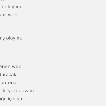
rıldığını
esmi web
ış olayım.
lenen web
duracak.
 Sporena
a ile yola devam
uğu için şu