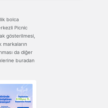
lik bolca
rkezli Picnic
ak gösterilmesi,
k markaların
anması da diğer
mlerine buradan