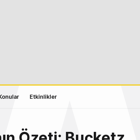
Konular
Etkinlikler
ın Özeti: Bucketz,