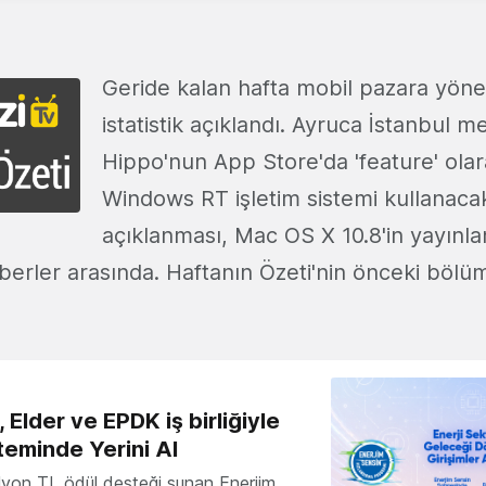
Geride kalan hafta mobil pazara yöne
istatistik açıklandı. Ayruca İstanbul me
Hippo'nun App Store'da 'feature' olar
Windows RT işletim sistemi kullanaca
açıklanması, Mac OS X 10.8'in yayınl
berler arasında. Haftanın Özeti'nin önceki bölü
 Elder ve EPDK iş birliğiyle
teminde Yerini Al
milyon TL ödül desteği sunan Enerjim