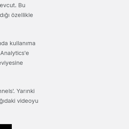
mevcut. Bu
ığı özellikle
nda kullanıma
Analytics'e
eviyesine
els'. Yarınki
ağıdaki videoyu