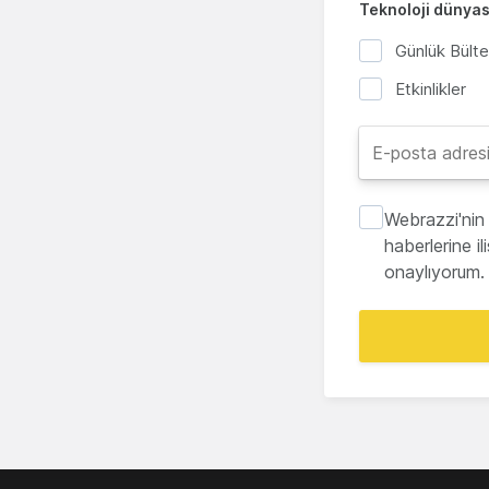
Teknoloji dünyası
Günlük Bült
Etkinlikler
Webrazzi'nin 
haberlerine i
onaylıyorum.