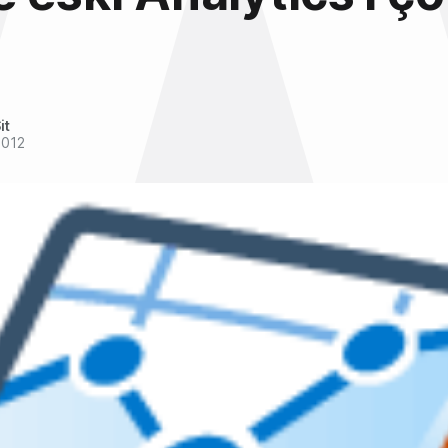
it
2012