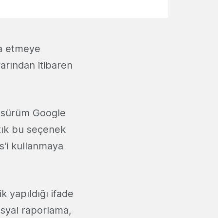
da etmeye
arından itibaren
ni sürüm Google
rtık bu seçenek
s'i kullanmaya
k yapıldığı ifade
osyal raporlama,