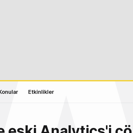
Konular
Etkinlikler
 eski Analytics'i ç