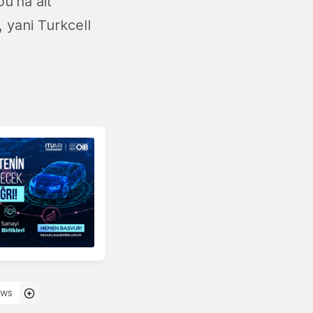
u'na ait
, yani Turkcell
ews