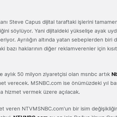
ı Steve Capus dijital taraftaki işlerini tamamen
ğini söylüyor. Yani dijitaldeki yükselişe ayak u
steriyor. Ayrılığın altında yatan sebeplerden biri
ki bazı haklarının diğer reklamverenler için kısıt
 aylık 50 milyon ziyaretçisi olan msnbc artık
N
met verecek. MSNBC.com ise önümüzdeki yıl ba
na hizmet vermek üzere açılacak.
et veren NTVMSNBC.com'un bir isim değişikliğin