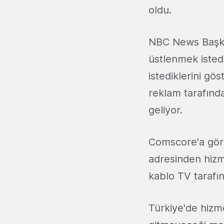
oldu.
NBC News Başkan
üstlenmek istedi
istediklerini gö
reklam tarafında
geliyor.
Comscore'a göre
adresinden hiz
kablo TV tarafı
Türkiye'de hizm