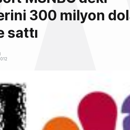
erini 300 milyon do
 sattı
l
2012