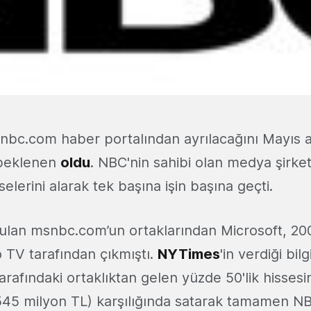
nbc.com haber portalından ayrılacağını Mayıs 
beklenen
oldu
. NBC'nin sahibi olan medya şirke
selerini alarak tek başına işin başına geçti.
rulan msnbc.com’un ortaklarından Microsoft, 200
 TV tarafından çıkmıştı.
NYTimes
'in verdiği bil
rafındaki ortaklıktan gelen yüzde 50'lik hisses
 545 milyon TL) karşılığında satarak tamamen NB