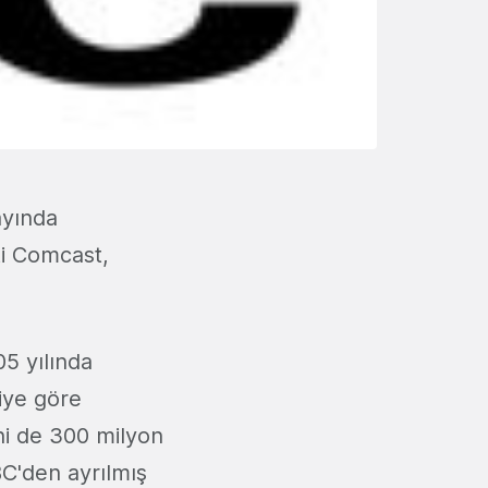
ayında
ti Comcast,
5 yılında
giye göre
ini de 300 milyon
C'den ayrılmış