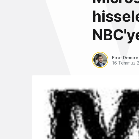
hissel
NBC'ye
Fırat Demire
16 Temmuz 