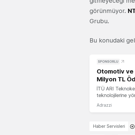
gitmeyeceği me
görünmüyor.
N
Grubu.
Bu konudaki geli
SPONSORLU
Otomotiv ve M
Milyon TL Öd
İTÜ ARI Teknokent
teknolojilerine y
Adrazzi
Haber Servisleri