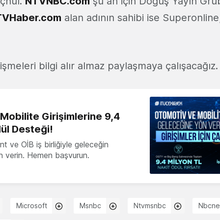
çhul.
NTVNBC.com
şu an için Doğuş Yayın Grub
TVHaber.com
alan adının sahibi ise Superonline
şmeleri bilgi alır almaz paylaşmaya çalışacağız.
obilite Girişimlerine 9,4
ül Desteği!
 ve OİB iş birliğiyle geleceğin
ön verin. Hemen başvurun.
Microsoft
Msnbc
Ntvmsnbc
Nbcn