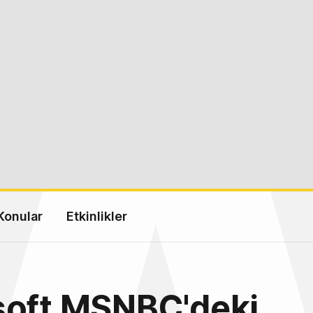
Konular
Etkinlikler
soft MSNBC'deki