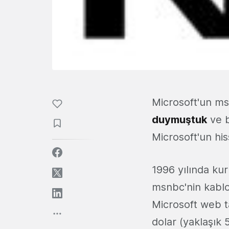
Microsoft'un ms
duymuştuk
ve 
Microsoft'un his
1996 yılında ku
msnbc'nin kablo
Microsoft web ta
dolar (yaklaşık