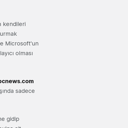
 kendileri
ydurmak
 de Microsoft'un
layıcı olması
bcnews.com
şında sadece
e gidip