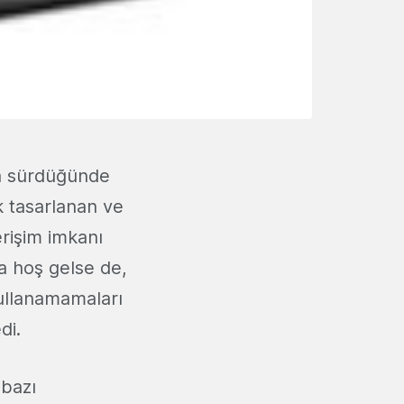
ya sürdüğünde
ak tasarlanan ve
rişim imkanı
a hoş gelse de,
kullanamamaları
di.
 bazı