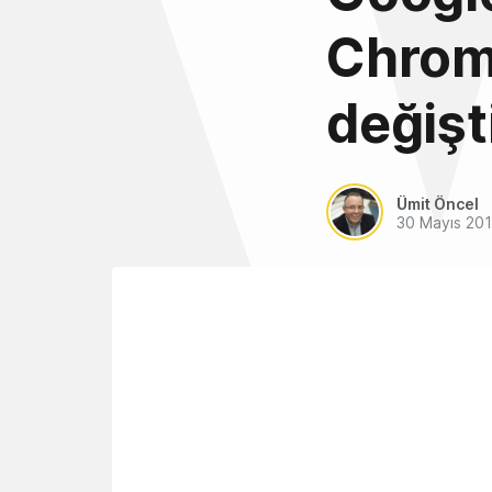
Chrome
değişt
Ümit Öncel
30 Mayıs 20