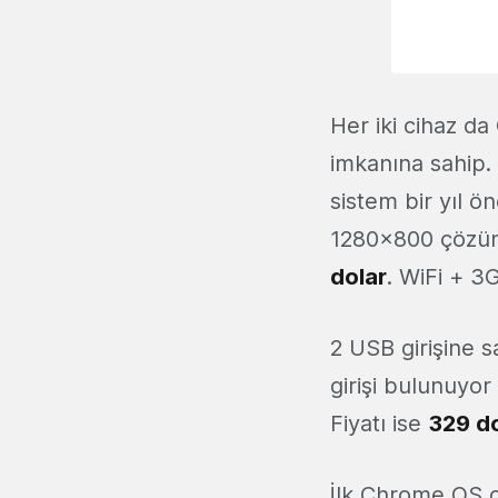
Her iki cihaz d
imkanına sahip. 
sistem bir yıl ön
1280x800 çözün
dolar
. WiFi + 3
2 USB girişine 
girişi bulunuyor
Fiyatı ise
329 do
İlk Chrome OS ci