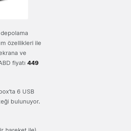
i depolama
 özellikleri ile
k ekrana ve
ABD fiyatı
449
box’ta 6 USB
teği bulunuyor.
r hareket ile)