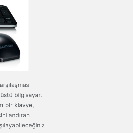
karşılaşması
üstü bilgisayar.
ı bir klavye,
sini andıran
şılayabileceğiniz