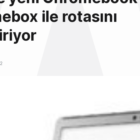
box ile rotasını
iriyor
12