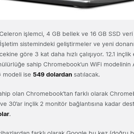
a Celeron işlemci, 4 GB bellek ve 16 GB SSD ver
İşletim sistemindeki geliştirmeler ve yeni donanım
cekine göre 3 kat daha hızlı çalışıyor. 12.1 inçli
ülürlüğe sahip Chromebook’un WiFi modelinin 
G modeli ise
549 dolardan
satılacak.
sahip olan Chromebook’tan farklı olarak Chrome
 ve 30’ar inçlik 2 monitör bağlantısına kadar des
lar
.
hazlardan farklı olarak Google bu kez (doğru bi