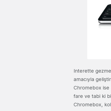
Interette gezmek
amacıyla gelişti
Chromebox ise sa
fare ve tabi ki b
Chromebox, kolay