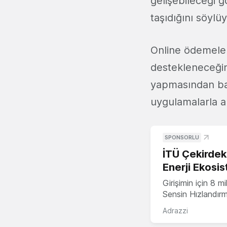
gelişebileceği 
taşıdığını söylüy
Online ödemeler
destekleneceğin
yapmasından ba
uygulamalarla ak
SPONSORLU
İTÜ Çekirdek,
Enerji Ekosis
Girişimin için 8 
Sensin Hızlandır
Adrazzi