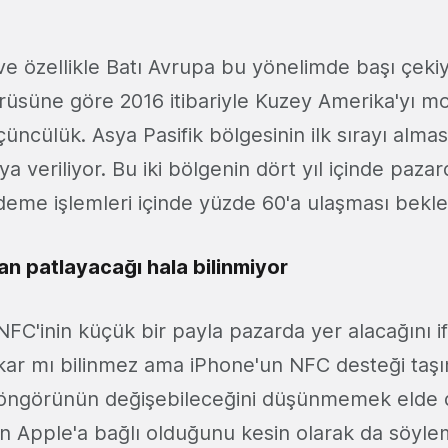
e özellikle Batı Avrupa bu yönelimde başı çeki
rüsüne göre 2016 itibariyle Kuzey Amerika'yı 
üncülük. Asya Pasifik bölgesinin ilk sırayı alma
a'ya veriliyor. Bu iki bölgenin dört yıl içinde paz
deme işlemleri içinde yüzde 60'a ulaşması bekle
n patlayacağı hala bilinmiyor
NFC'inin küçük bir payla pazarda yer alacağını 
ıkar mı bilinmez ama iPhone'un NFC desteği taş
ngörünün değişebileceğini düşünmemek elde de
in Apple'a bağlı olduğunu kesin olarak da söy