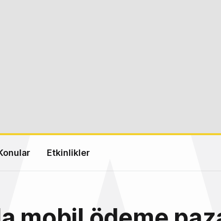
Konular
Etkinlikler
a mobil ödeme paza