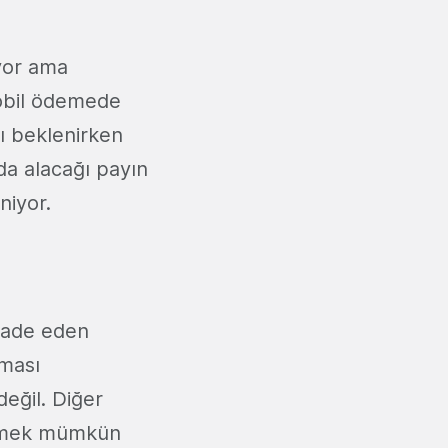
yor ama
mobil ödemede
sı beklenirken
arda alacağı payın
niyor.
ifade eden
ıması
ğil. Diğer
lemek mümkün