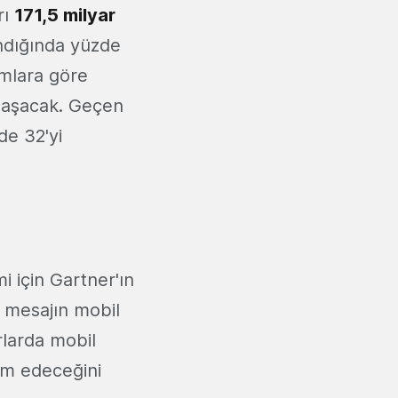
rı
171,5 milyar
ındığında yüzde
amlara göre
u aşacak. Geçen
de 32'yi
 için Gartner'ın
a mesajın mobil
rlarda mobil
am edeceğini