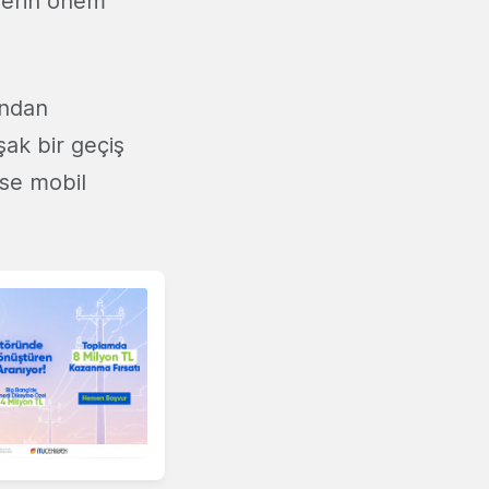
mlerin önem
ından
ak bir geçiş
se mobil