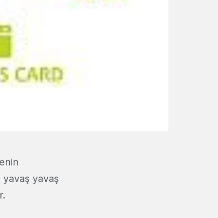
enin
e yavaş yavaş
r.