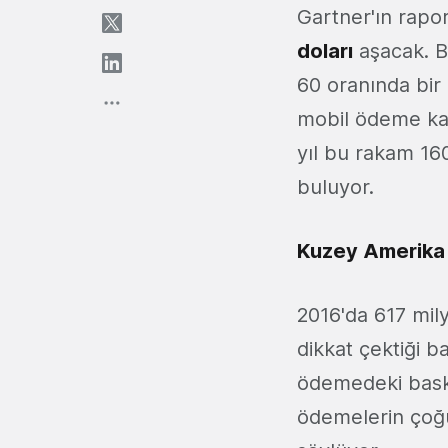
Gartner'ın rapo
doları
aşacak. Bu
60 oranında bir
mobil ödeme kana
yıl bu rakam 16
buluyor.
Kuzey Amerika 
2016'da 617 mil
dikkat çektiği b
ödemedeki baskı
ödemelerin çoğu