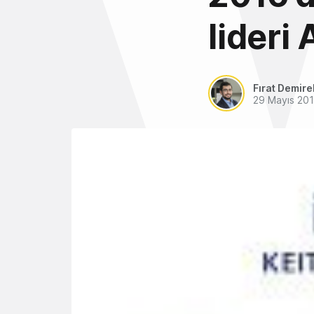
lideri
Fırat Demire
29 Mayıs 20