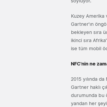
söylüyor.
Kuzey Amerika v
Gartner'ın öngö
bekleyen sıra üç
ikinci sıra Afrik
ise tüm mobil ö
NFC'nin ne zama
2015 yılında da 
Gartner haklı ç
durumunda bu ö
yandan her şey