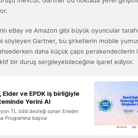
görüşü mevcut. Gartner bu noktada yerel girişi
or.
in eBay ve Amazon gibi büyük oyuncular taraf
i söyleyen Gartner, bu şirketlerin mobile yumuş
hsederken daha küçük çaplı perakendecilerin i
tif bir duruş sergileyebileceğine işaret ediyor.
 Elder ve EPDK iş birliğiyle
teminde Yerini Al
milyon TL ödül desteği sunan Enerjim
ma Programına başvur