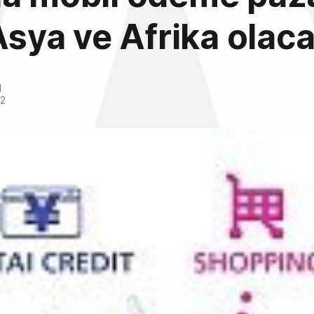
 Asya ve Afrika olac
l
12