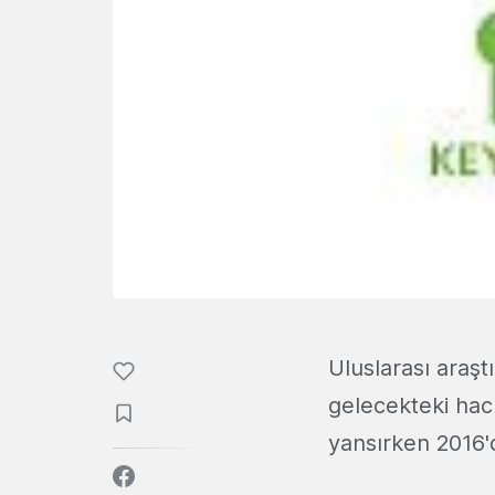
Uluslarası araşt
gelecekteki hacm
yansırken 2016'