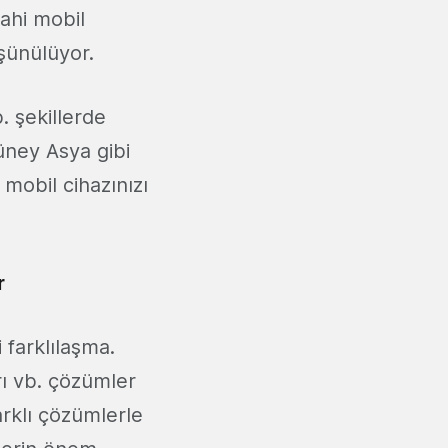
dahi mobil
üşünülüyor.
. şekillerde
üney Asya gibi
 mobil cihazınızı
r
farklılaşma.
rı vb. çözümler
arklı çözümlerle