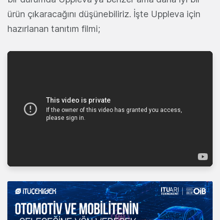
ürün çıkaracağını düşünebiliriz. İşte Uppleva için
hazırlanan tanıtım filmi;