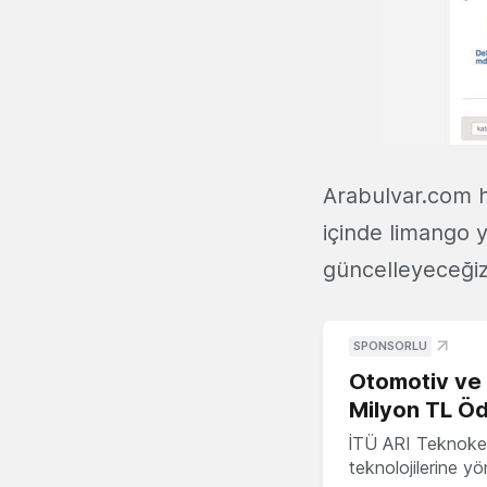
Arabulvar.com ha
içinde limango ye
güncelleyeceğiz
SPONSORLU
Otomotiv ve M
Milyon TL Öd
İTÜ ARI Teknokent
teknolojilerine y