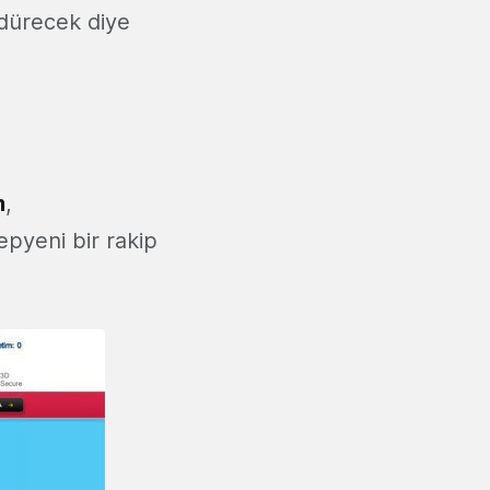
rdürecek diye
m
,
epyeni bir rakip