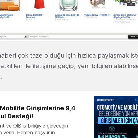
beri çok taze olduğu için hızlıca paylaşmak ist
tkilileri ile iletişime geçip, yeni bilgileri alabilir
.
obilite Girişimlerine 9,4
ül Desteği!
 ve OİB iş birliğiyle geleceğin
ön verin. Hemen başvurun.