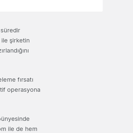
 süredir
le şirketin
ırlandığını
eleme fırsatı
tif operasyona
 bünyesinde
com ile de hem