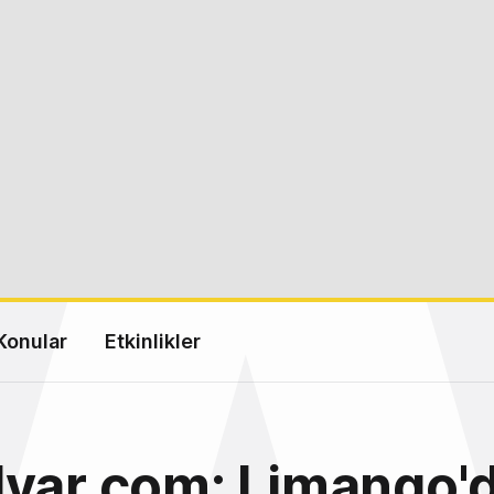
Konular
Etkinlikler
lvar.com: Limango'