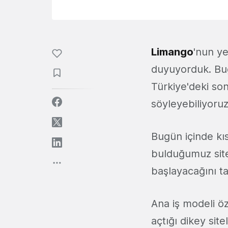
Limango
'nun ye
duyuyorduk. Bug
Türkiye'deki so
söyleyebiliyoruz
Bugün içinde kıs
bulduğumuz site
başlayacağını t
Ana iş modeli ö
açtığı dikey sit