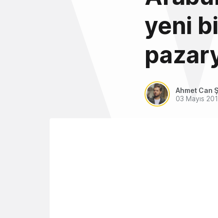
yeni bi
pazary
Ahmet Can Ş
03 Mayıs 20