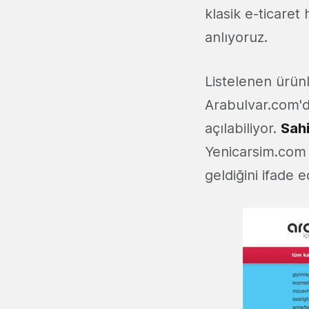
klasik e-ticaret
anlıyoruz.
Listelenen ürünl
Arabulvar.com'
açılabiliyor.
Sah
Yenicarsim.com g
geldiğini ifade 