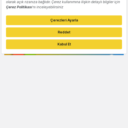
YAPAY ZEKA
Yapay zeka ekosistemini bir araya getiren
platform: Megatek
Emre Tokses
YAPAY ZEKA
Microsoft'un kullanım şartları Copilot'ın