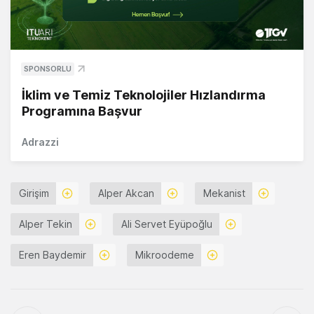
SPONSORLU
İklim ve Temiz Teknolojiler Hızlandırma
Programına Başvur
Adrazzi
Girişim
Alper Akcan
Mekanist
Alper Tekin
Ali Servet Eyüpoğlu
Eren Baydemir
Mikroodeme