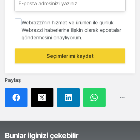
Webrazzi'nin hizmet ve ürünleri ile günlük
Webrazzi haberlerine ilişkin olarak epostalar
göndermesini onaylıyorum.
Seçimlerimi kaydet
Paylaş
Bunlar ilginizi çekebilir