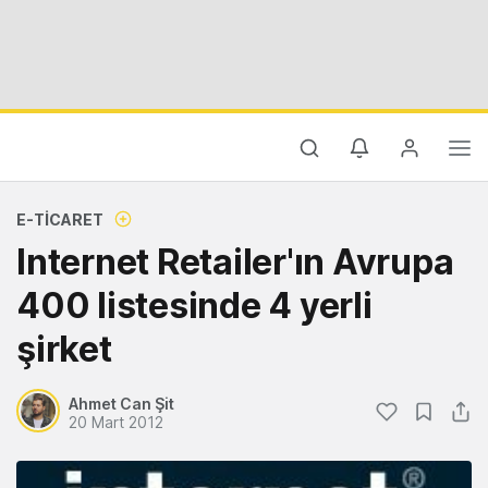
E-TICARET
Internet Retailer'ın Avrupa
400 listesinde 4 yerli
şirket
Ahmet Can Şit
20 Mart 2012