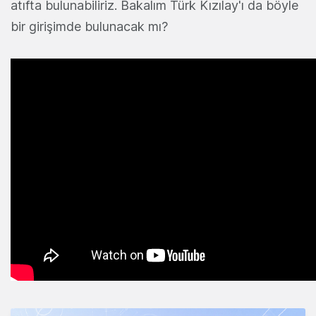
atıfta bulunabiliriz. Bakalım Türk Kızılay'ı da böyle
bir girişimde bulunacak mı?