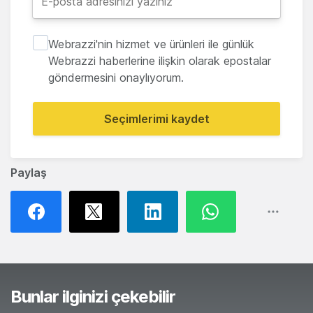
Webrazzi'nin hizmet ve ürünleri ile günlük
Webrazzi haberlerine ilişkin olarak epostalar
göndermesini onaylıyorum.
Seçimlerimi kaydet
Paylaş
Bunlar ilginizi çekebilir