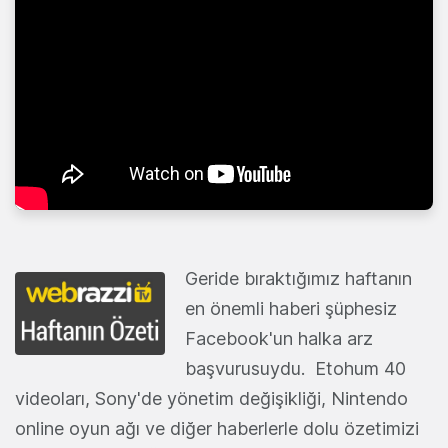
Geride bıraktığımız haftanın
en önemli haberi şüphesiz
Facebook'un halka arz
başvurusuydu. Etohum 40
videoları, Sony'de yönetim değişikliği, Nintendo
online oyun ağı ve diğer haberlerle dolu özetimizi