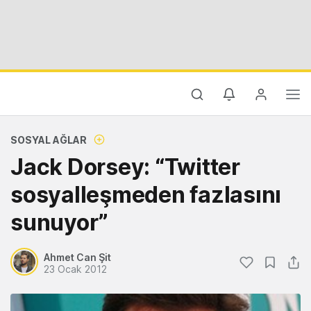
SOSYAL AĞLAR
Jack Dorsey: “Twitter
sosyalleşmeden fazlasını
sunuyor”
Ahmet Can Şit
23 Ocak 2012