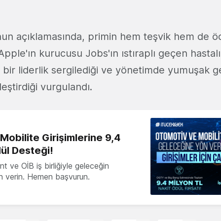
un açıklamasında, primin hem teşvik hem de ö
l, Apple'ın kurucusu Jobs'ın ıstıraplı geçen hasta
 bir liderlik sergilediği ve yönetimde yumuşak g
leştirdiği vurgulandı.
obilite Girişimlerine 9,4
ül Desteği!
 ve OİB iş birliğiyle geleceğin
ön verin. Hemen başvurun.