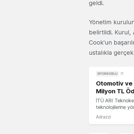
geldi.
Yönetim kurulun
belirtildi. Kuru
Cook'un başarılı
ustalıkla gerçek
SPONSORLU
Otomotiv ve M
Milyon TL Öd
İTÜ ARI Teknokent
teknolojilerine y
Adrazzi