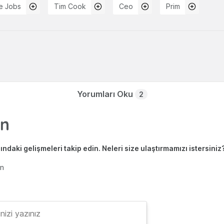
e Jobs
Tim Cook
Ceo
Prim
Yorumları Oku
2
ndaki gelişmeleri takip edin. Neleri size ulaştırmamızı istersiniz
en