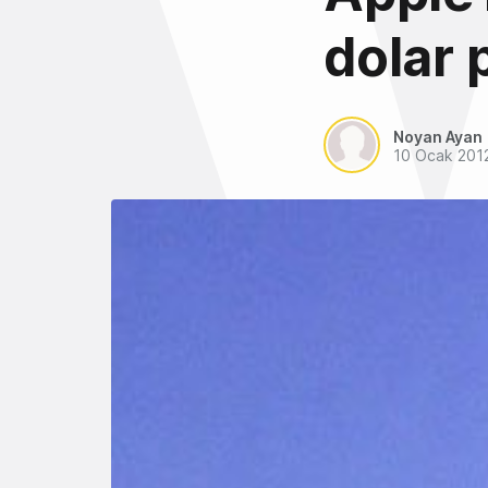
dolar 
Noyan Ayan
10 Ocak 201