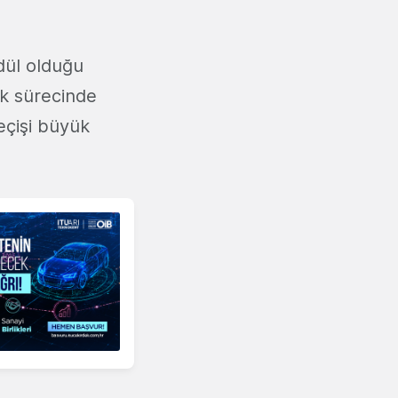
dül olduğu
lık sürecinde
eçişi büyük