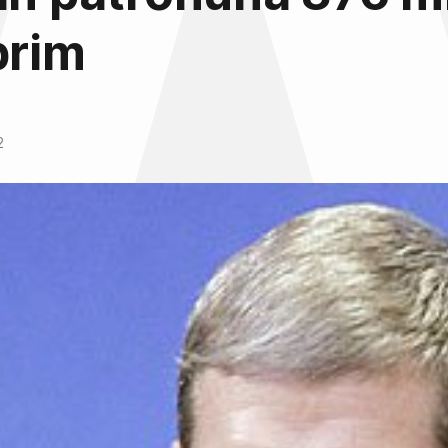
prim
2