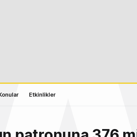
Konular
Etkinlikler
ın patronuna 376 m