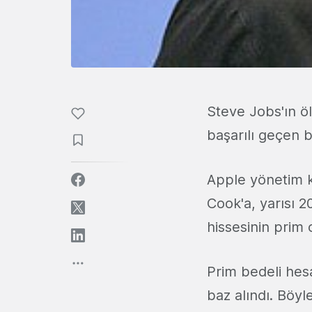
Steve Jobs'ın ö
başarılı geçen b
Apple yönetim k
Cook'a, yarısı 2
hissesinin prim 
Prim bedeli hes
baz alındı. Böy