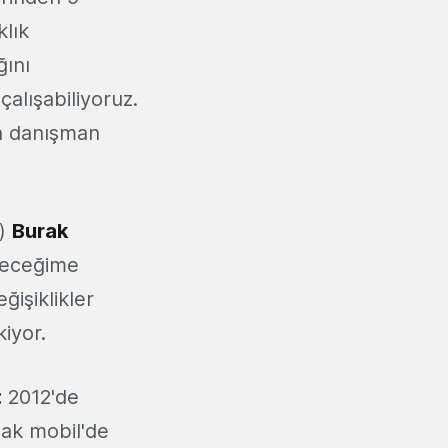
klık
ğını
alışabiliyoruz.
in danışman
n)
Burak
ileceğime
ğişiklikler
kiyor.
:
2012'de
sak mobil'de