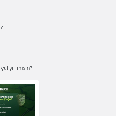
n?
çalışır mısın?