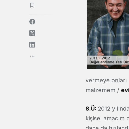
vermeye onları
malzemem /
ev
S.Ü:
2012 yılınd
kişisel amacım 
daha da hızland