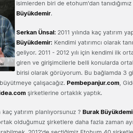
isimlerden biri de etohum'dan tanıdığımı
Büyükdemir
.
Serkan Ünsal:
2011 yılında kaç yatırım ya
Büyükdemir:
Kendimi yatırımcı olarak tan
geliyor. 2011 - 2012 yılı için kendimi ilk o
giren ve girişimcilerle belli konularda orta
birisi olarak görüyorum. Bu bağlamda 3 g
 büyütmeye çalışacağız.
Pembepanjur.com
, Gi
idea.com
şirketlerine ortaklık yaptık.
a kaç yatırım planlıyorsunuz ?
Burak Büyükdemi
ortak olduğumuz şirketlere daha fazla zaman ay
ırabilmek. 2012'de seçtiğimiz Etohum 40 şirketl