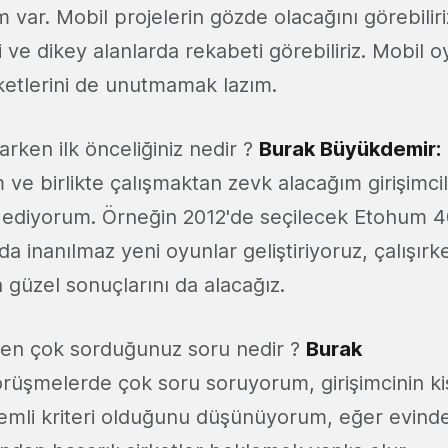
m var. Mobil projelerin gözde olacağını görebiliri
i ve dikey alanlarda rekabeti görebiliriz. Mobil 
etlerini de unutmamak lazım.
rken ilk önceliğiniz nedir ?
Burak Büyükdemir:
ve birlikte çalışmaktan zevk alacağım girişimcile
h ediyorum. Örneğin 2012'de seçilecek Etohum 
nda inanılmaz yeni oyunlar geliştiriyoruz, çalışır
güzel sonuçlarını da alacağız.
 en çok sorduğunuz soru nedir ?
Burak
üşmelerde çok soru soruyorum, girişimcinin kiş
emli kriteri olduğunu düşünüyorum, eğer evind