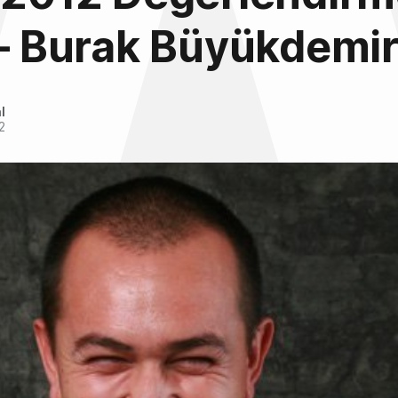
 – Burak Büyükdemi
l
2