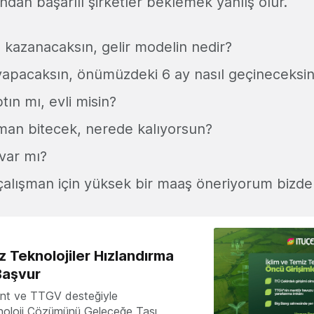
ondan başarılı şirketler beklemek yanlış olur.
kazanacaksın, gelir modelin nedir?
 yapacaksın, önümüzdeki 6 ay nasıl geçineceksi
ptın mı, evli misin?
man bitecek, nerede kalıyorsun?
var mı?
çalışman için yüksek bir maaş öneriyorum bizde 
z Teknolojiler Hızlandırma
Başvur
nt ve TTGV desteğiyle
knoloji Çözümünü Geleceğe Taşı