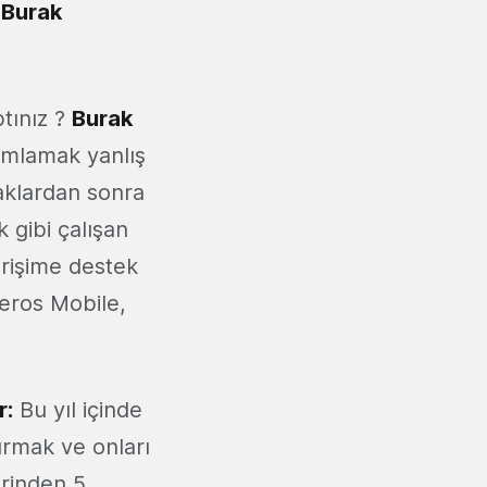
z
Burak
ptınız ?
Burak
ımlamak yanlış
rtaklardan sonra
k gibi çalışan
irişime destek
deros Mobile,
r:
Bu yıl içinde
ırmak ve onları
erinden 5