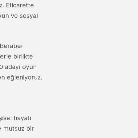
z. Eticarette
oyun ve sosyal
Beraber
rle birlikte
40 adayı oyun
ken eğleniyoruz.
isel hayatı
e mutsuz bir