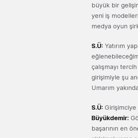
büyük bir gelişi
yeni iş modeller
medya oyun şirk
S.Ü:
Yatırım yapa
eğlenebileceğim 
çalışmayı terci
girişimiyle şu a
Umarım yakında 
S.Ü:
Girişimciye
Büyükdemir:
Gör
başarının en ön