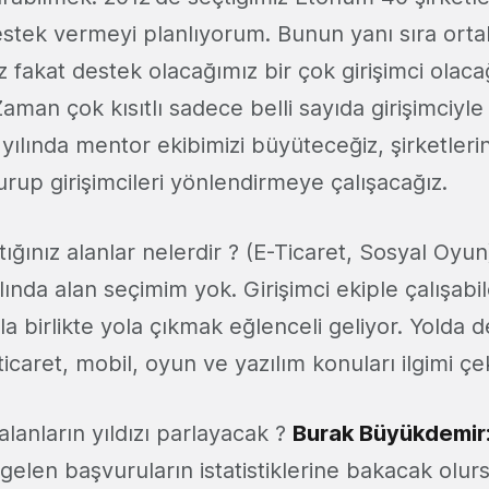
estek vermeyi planlıyorum. Bunun yanı sıra orta
fakat destek olacağımız bir çok girişimci olaca
an çok kısıtlı sadece belli sayıda girişimciyle ç
 yılında mentor ekibimizi büyüteceğiz, şirketler
turup girişimcileri yönlendirmeye çalışacağız.
ığınız alanlar nelerdir ? (E-Ticaret, Sosyal Oyu
ında alan seçimim yok. Girişimci ekiple çalışab
la birlikte yola çıkmak eğlenceli geliyor. Yolda de
ticaret, mobil, oyun ve yazılım konuları ilgimi çe
lanların yıldızı parlayacak ?
Burak Büyükdemir
gelen başvuruların istatistiklerine bakacak olur