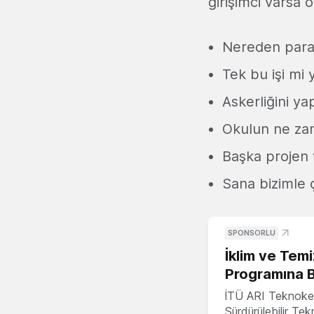
girişimci varsa 
Nereden para 
Tek bu işi mi
Askerliğini ya
Okulun ne za
Başka projen 
Sana bizimle 
SPONSORLU
İklim ve Temi
Programına 
İTÜ ARI Teknoke
Sürdürülebilir Te