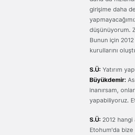
girişime daha d
yapmayacağımız 
düşünüyorum. Zam
Bunun için 2012
kurullarını oluş
S.Ü:
Yatırım yapt
Büyükdemir:
Asl
inanırsam, onlar
yapabiliyoruz. E
S.Ü:
2012 hangi a
Etohum'da bize 