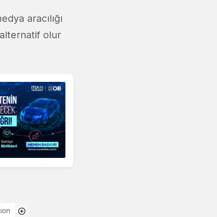
edya aracılığı
lternatif olur
ion