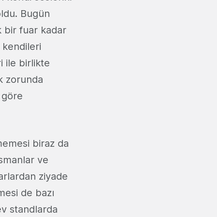
 oldu. Bugün
bir fuar kadar
 kendileri
 ile birlikte
ek zorunda
 göre
memesi biraz da
nsmanlar ve
uarlardan ziyade
mesi de bazı
ev standlarda