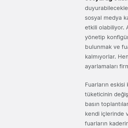
duyurabilecekler
sosyal medya ka
etkili olabiliyo
yönetip konfigüre
bulunmak ve fuar
kalmıyorlar. He
ayarlamaları fir
Fuarların eskis
tüketicinin deği
basın toplantıla
kendi içlerinde
fuarların kaderi