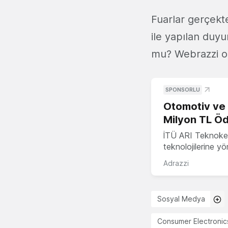
Fuarlar gerçekt
ile yapılan duyu
mu? Webrazzi ok
SPONSORLU
Otomotiv ve M
Milyon TL Öd
İTÜ ARI Teknokent
teknolojilerine y
Adrazzi
Sosyal Medya
Consumer Electroni