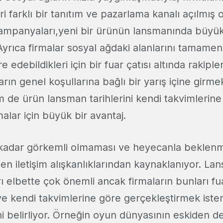
i farklı bir tanıtım ve pazarlama kanalı açılmış
mpanyaları,yeni bir ürünün lansmanında büyük 
r. Ayrıca firmalar sosyal ağdaki alanlarını tamamen
 edebildikleri için bir fuar çatısı altında rakipleri
ın genel koşullarına bağlı bir yarış içine girm
m de ürün lansman tarihlerini kendi takvimlerine
malar için büyük bir avantaj.
i kadar görkemli olmaması ve heyecanla beklen
şen iletişim alışkanlıklarından kaynaklanıyor. La
rı elbette çok önemli ancak firmaların bunları f
 ve kendi takvimlerine göre gerçekleştirmek iste
ni belirliyor. Örneğin oyun dünyasının eskiden d