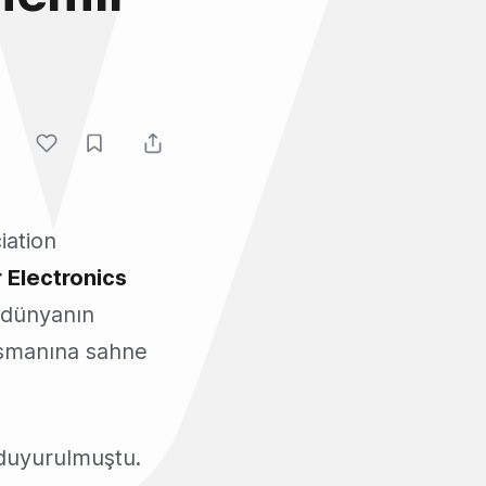
iation
Electronics
 dünyanın
nsmanına sahne
 duyurulmuştu.