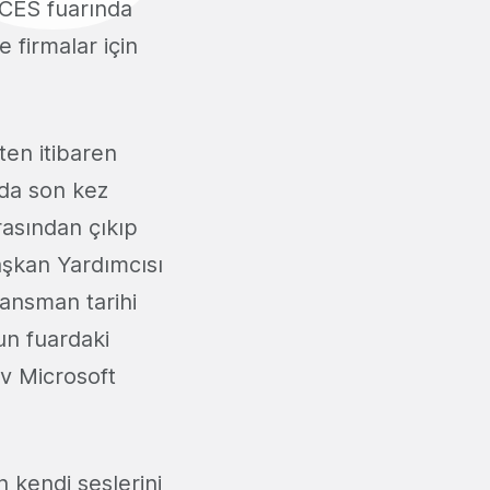
 CES fuarında
 firmalar için
ten itibaren
rda son kez
arasından çıkıp
Başkan Yardımcısı
ansman tarihi
'un fuardaki
dev Microsoft
n kendi seslerini