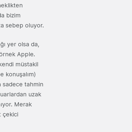
neklikten
da bizim
za sebep oluyor.
ğı yer olsa da,
 örnek Apple.
kendi müstakil
one konuşalım)
 da sadece tahmin
Fuarlardan uzak
ıyor. Merak
 çekici