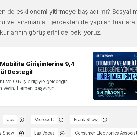
en de eski önemi yitirmeye başladı mı? Sosyal m
ru ve lansmanlar gerçekten de yapılan fuarlara a
urlarının görüşlerini de bekliyoruz.
obilite Girişimlerine 9,4
ül Desteği!
 ve OİB iş birliğiyle geleceğin
ön verin. Hemen başvurun.
Ces
Microsoft
Frank Shaw
cs Show
Las Vegas
Consumer Electronics Associat