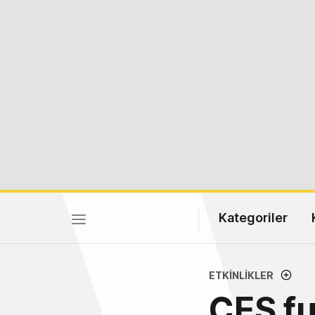
Kategoriler
ETKINLIKLER
CES fu