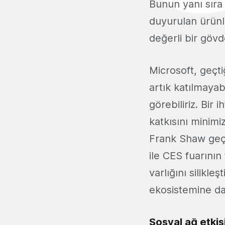
Bunun yanı sıra
duyurulan ürünle
değerli bir gövd
Microsoft, geçti
artık katılmayab
görebiliriz. Bir 
katkısını minimi
Frank Shaw geçe
ile CES fuarının 
varlığını silikle
ekosistemine dahi
Sosyal ağ etkis