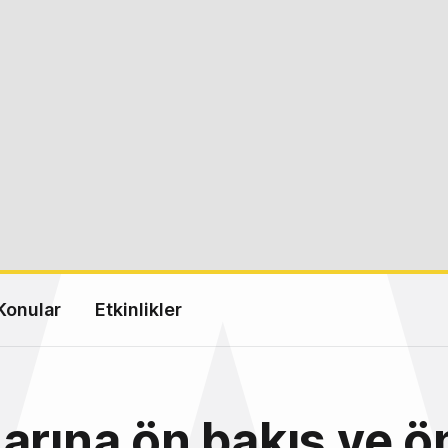
Konular
Etkinlikler
arına ön bakış ve ö