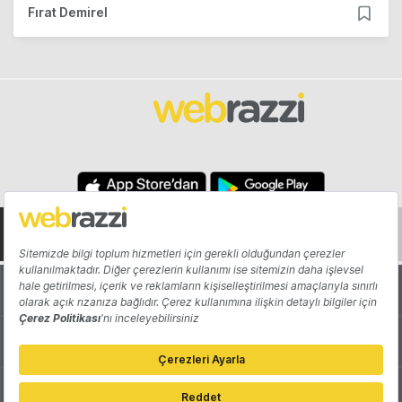
Fırat Demirel
Hakkında
Yazarlar
Katkıda Bulun
Reklam
Girişiminizi Tanıtın
İletişim