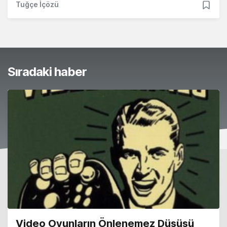
Tuğçe İçözü
Sıradaki haber
Video Oyunların Önlenemez Düşüşü