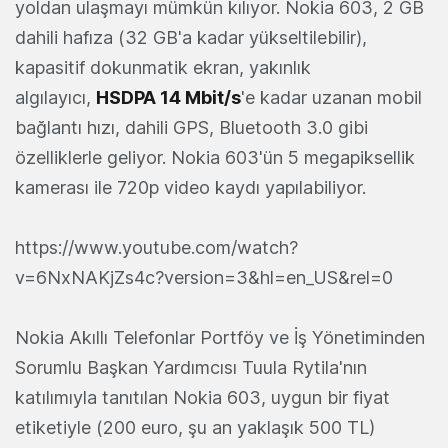
yoldan ulaşmayı mümkün kılıyor. Nokia 603, 2 GB
dahili hafıza (32 GB'a kadar yükseltilebilir),
kapasitif dokunmatik ekran, yakınlık
algılayıcı,
HSDPA 14 Mbit/s
'e kadar uzanan mobil
bağlantı hızı, dahili GPS, Bluetooth 3.0 gibi
özelliklerle geliyor. Nokia 603'ün 5 megapiksellik
kamerası ile 720p video kaydı yapılabiliyor.
https://www.youtube.com/watch?
v=6NxNAKjZs4c?version=3&hl=en_US&rel=0
Nokia Akıllı Telefonlar Portföy ve İş Yönetiminden
Sorumlu Başkan Yardımcısı Tuula Rytila'nın
katılımıyla tanıtılan Nokia 603, uygun bir fiyat
etiketiyle (200 euro, şu an yaklaşık 500 TL)