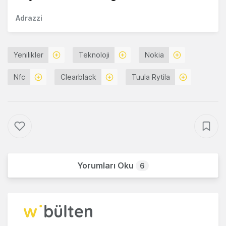
Adrazzi
Yenilikler
Teknoloji
Nokia
Nfc
Clearblack
Tuula Rytila
Yorumları Oku
6