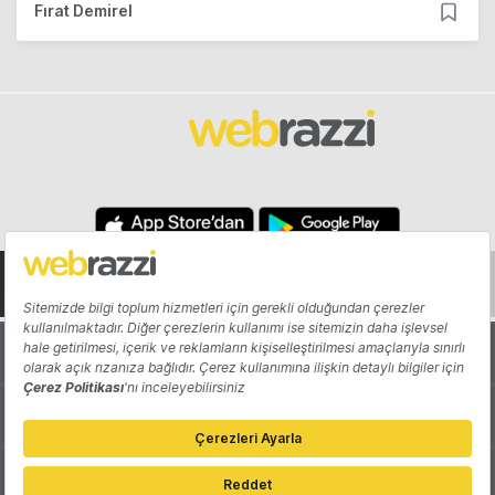
Fırat Demirel
Hakkında
Yazarlar
Katkıda Bulun
Reklam
Girişiminizi Tanıtın
İletişim