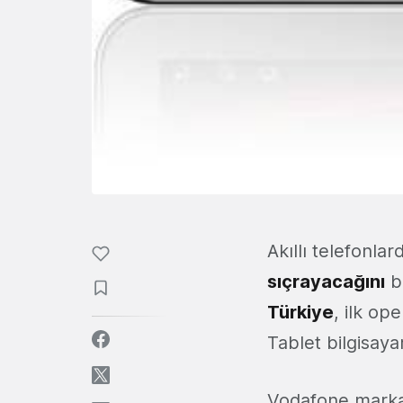
Akıllı telefonla
sıçrayacağını
bi
Türkiye
, ilk op
Tablet bilgisaya
Vodafone markalı 