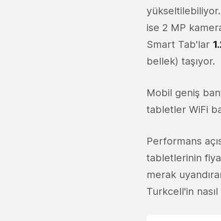
yükseltilebiliyo
ise 2 MP kamera
Smart Tab'lar
1
bellek) taşıyor.
Mobil geniş ban
tabletler WiFi b
Performans açı
tabletlerinin fi
merak uyandıran
Turkcell'in nasıl