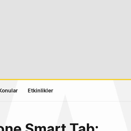
Konular
Etkinlikler
one Smart Tab: