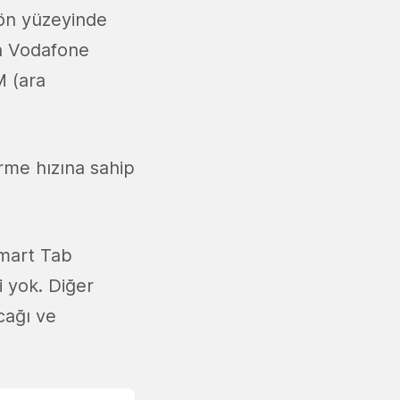
 ön yüzeyinde
an Vodafone
M (ara
irme hızına sahip
mart Tab
i yok. Diğer
cağı ve