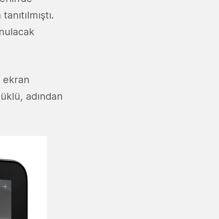
tanıtılmıştı.
unulacak
ç ekran
üklü, adından