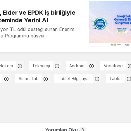
 Elder ve EPDK iş birliğiyle
teminde Yerini Al
milyon TL ödül desteği sunan Enerjim
ma Programına başvur
elekom
Teknoloji
Android
Vodafone
Smart Tab
Tablet Bilgisayar
Tablet
Yorumları Oku
3