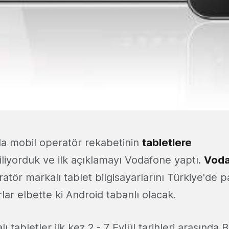
rda mobil operatör rekabetinin
tabletlere
liyorduk ve ilk açıklamayı Vodafone yaptı.
Voda
eratör markalı tablet bilgisayarlarını Türkiye'de
rlar elbette ki Android tabanlı olacak.
tabletler ilk kez 2 - 7 Eylül tarihleri arasında B