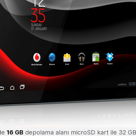
de
16 GB
depolama alanı microSD kart ile 32 GB