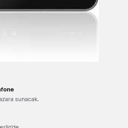
fone
 pazara sunacak.
erlin’de