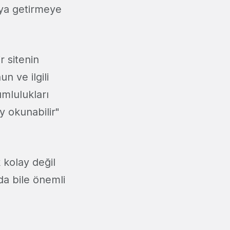
aya getirmeye
r sitenin
n ve ilgili
mlulukları
y okunabilir"
 kolay değil
da bile önemli