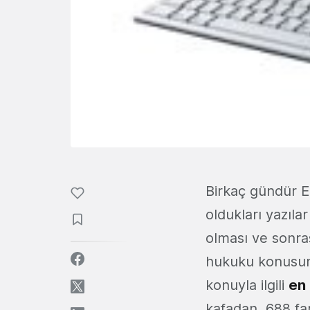
Birkaç gündür Ek
oldukları yazıla
olması ve sonras
hukuku konusund
konuyla ilgili
en 
kafadan, 688 far