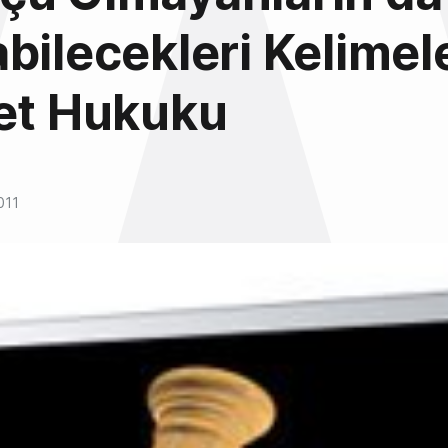
bilecekleri Kelimel
net Hukuku
011