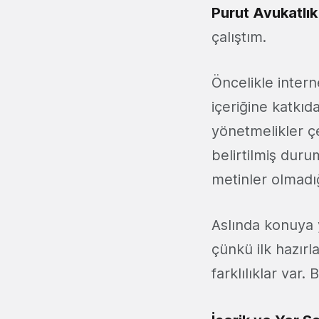
Purut Avukatlı
çalıştım.
Öncelikle intern
içeriğine katkıd
yönetmelikler ç
belirtilmiş duru
metinler olmadığ
Aslında konuya 
çünkü ilk hazırl
farklılıklar var.