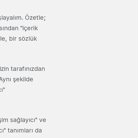
şlayalım. Özetle;
sından "içerik
le, bir sözlük
sizin tarafınızdan
Aynı şekilde
ı"
işim sağlayıcı" ve
cı" tanımları da