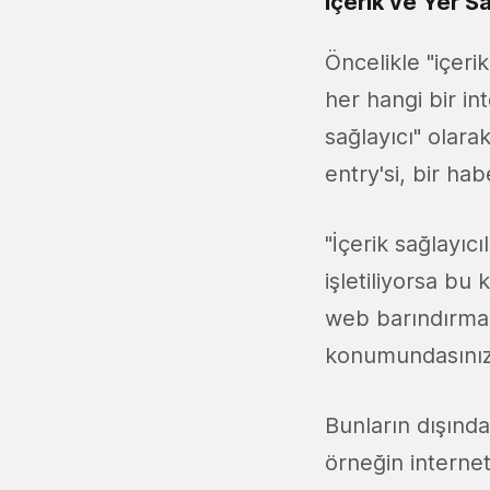
İçerik ve Yer Sa
Öncelikle "içeri
her hangi bir in
sağlayıcı" olara
entry'si, bir hab
"İçerik sağlayıcı
işletiliyorsa bu
web barındırma (
konumundasınız
Bunların dışında 
örneğin internet