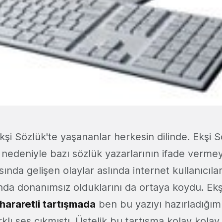
şi Sözlük'te yaşananlar herkesin dilinde. Ekşi 
r nedeniyle bazı sözlük yazarlarının ifade verme
ında gelişen olaylar aslında internet kullanıcılar
a donanımsız olduklarını da ortaya koydu. Ekşi
hararetli tartışmada
ben bu yazıyı hazırladığı
klı ses çıkmıştı. Üstelik bu tartışma kolay kola