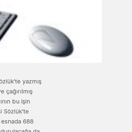
Sözlük'te yazmış
ye çağırılmış
ının bu işin
 Sözlük'te
m esnada 688
y durulacağa da