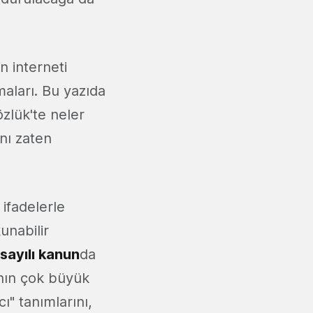
n interneti
aları. Bu yazıda
özlük'te neler
ını zaten
ifadelerle
unabilir
sayılı kanun
da
ının çok büyük
cı" tanımlarını,