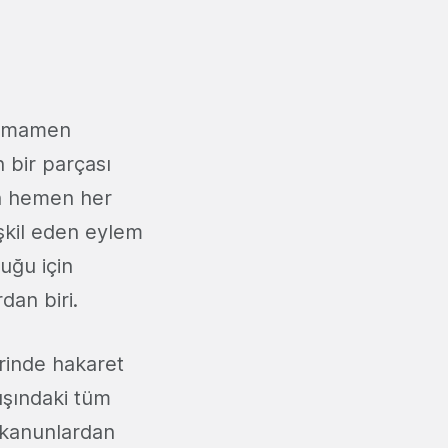
 tamamen
 bir parçası
an hemen her
eşkil eden eylem
uğu için
dan biri.
erinde hakaret
ışındaki tüm
n kanunlardan