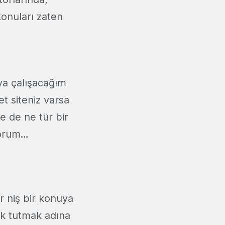
konuları zaten
aya çalışacağım
et siteniz varsa
e de ne tür bir
yorum…
r niş bir konuya
ak tutmak adına