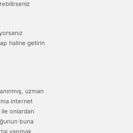
ebilirseniz
yorsanız
ap haline getirin
 tanınmış, uzman
 ama internet
 ile onlardan
 çoğunun buna
ortaj yapmak