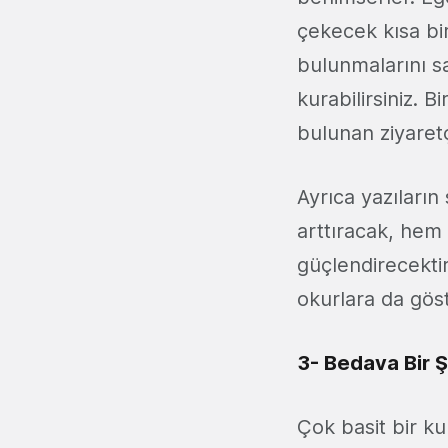
çekecek kısa bi
bulunmalarını sa
kurabilirsiniz. B
bulunan ziyaretç
Ayrıca yazıların
arttıracak, hem 
güçlendirecektir
okurlara da göst
3- Bedava Bir Ş
Çok basit bir k