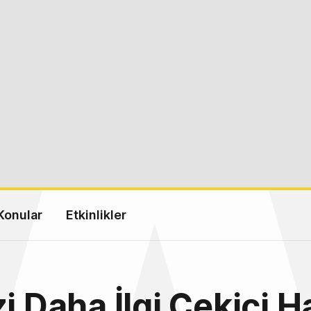
Konular
Etkinlikler
zi Daha İlgi Çekici H