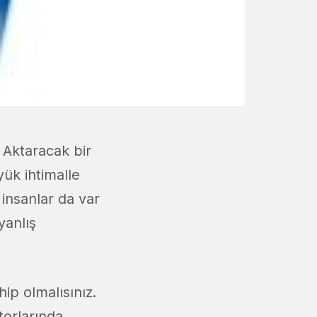
 Aktaracak bir
yük ihtimalle
 insanlar da var
yanlış
ip olmalısınız.
torlarında,