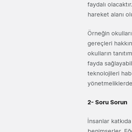
faydalı olacaktı
hareket alanı ol
Örneğin okulları 
gereçleri hakkın
okulların tanıtı
fayda sağlayabili
teknolojileri hab
yönetmeliklerden
2- Soru Sorun
İnsanlar katkıda
benimserler. Eğe