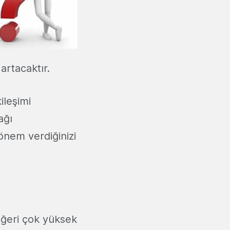
artacaktır.
ileşimi
ağı
önem verdiğinizi
eğeri çok yüksek