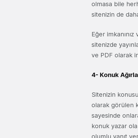
olmasa bile herh
sitenizin de dah
Eğer imkanınız 
sitenizde yayınl
ve PDF olarak in
4- Konuk Ağırla
Sitenizin konus
olarak görülen ki
sayesinde onlara
konuk yazar olar
olumlu yanıt ver