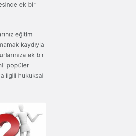
resinde ek bir
arınız eğitim
olmamak kaydıyla
rlarınıza ek bir
emli popüler
a ilgili hukuksal