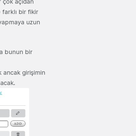
ir çok açıdan
arklı bir fikir
şi yapmaya uzun
a bunun bir
 ancak girişimin
lacak.