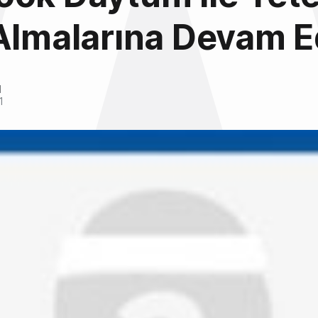
Almalarına Devam E
l
1