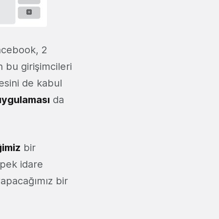
Facebook, 2
bu girişimcileri
sini de kabul
uygulaması
da
imiz
bir
 pek idare
 yapacağımız bir