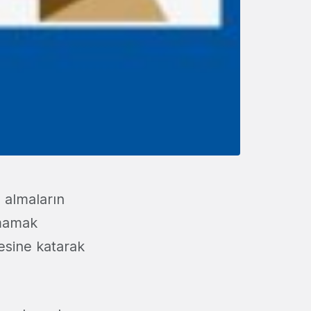
 almaların
tmamak
esine katarak