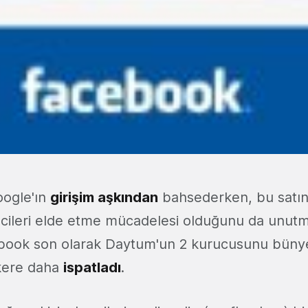
ogle'ın
girişim aşkından
bahsederken, bu satın
imcileri elde etme mücadelesi olduğunu da unu
ebook son olarak Daytum'un 2 kurucusunu büny
kere daha
ispatladı
.