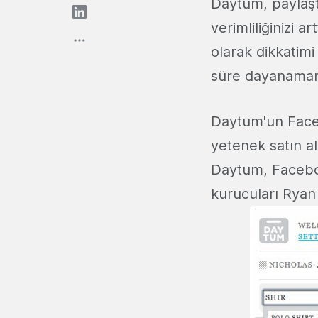
Daytum, paylaştığ
verimliliğinizi a
olarak dikkatimi
süre dayanamam
Daytum'un Faceb
yetenek satın al
Daytum, Faceboo
kurucuları Ryan