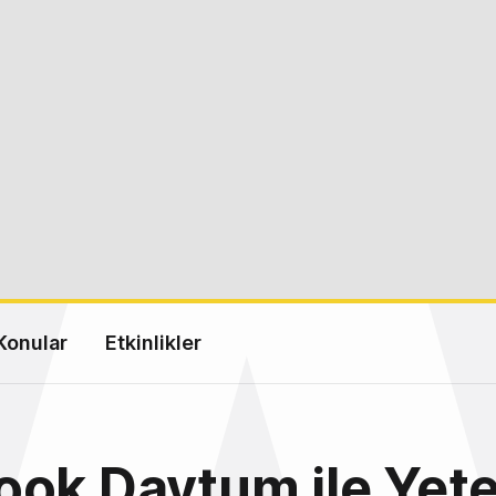
Konular
Etkinlikler
ook Daytum ile Yet