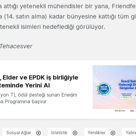
 attığı yetenekli mühendisler bir yana, Friendfe
 (14. satın alma) kadar bünyesine kattığı tüm gi
nekli isimleri hedeflediği görülüyor.
 Tehacesver
 Elder ve EPDK iş birliğiyle
teminde Yerini Al
milyon TL ödül desteği sunan Enerjim
ma Programına başvur
Sosyal Ağlar
İstatistik
Yenilikler
Yatır