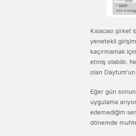
Kısacası şirket 
yenetekli girişi
kaçırmamak içi
etmiş olabilir. 
olan Daytum'un 
Eğer gün sonunda
uygulama arıyors
edemediğim servi
dönemde muhtem