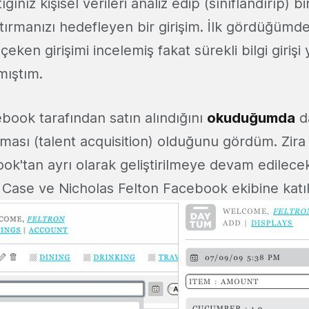
ınız kişisel verileri analiz edip (sınıflandırıp) b
rttırmanızı hedefleyen bir girişim. İlk gördüğümde f
 çeken girişimi incelemiş fakat sürekli bilgi giri
ıştım.
ook tarafından satın alındığını
okuduğumda
d
ması (talent acquisition) olduğunu gördüm. Zira
k'tan ayrı olarak geliştirilmeye devam edilecek
 Case ve Nicholas Felton Facebook ekibine katı