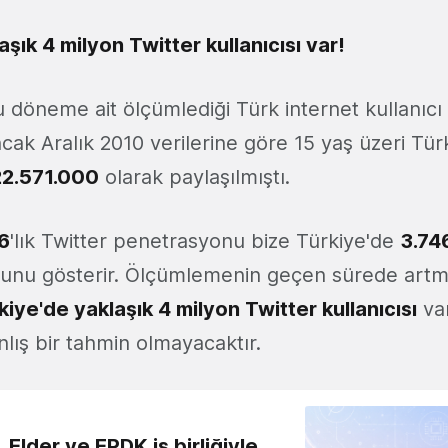
şık 4 milyon Twitter kullanıcısı var!
döneme ait ölçümlediği Türk internet kullanıcı s
ak Aralık 2010 verilerine göre 15 yaş üzeri Tür
22.571.000
olarak paylaşılmıştı.
6
'lık Twitter penetrasyonu bize Türkiye'de
3.74
uğunu gösterir. Ölçümlemenin geçen sürede artmı
iye'de yaklaşık 4 milyon Twitter kullanıcısı
va
lış bir tahmin olmayacaktır.
 Elder ve EPDK iş birliğiyle