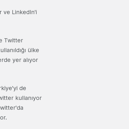
 ve LinkedIn'i
e Twitter
llanıldığı ülke
erde yer alıyor
rkiye'yi de
itter kullanıyor
witter'da
or.