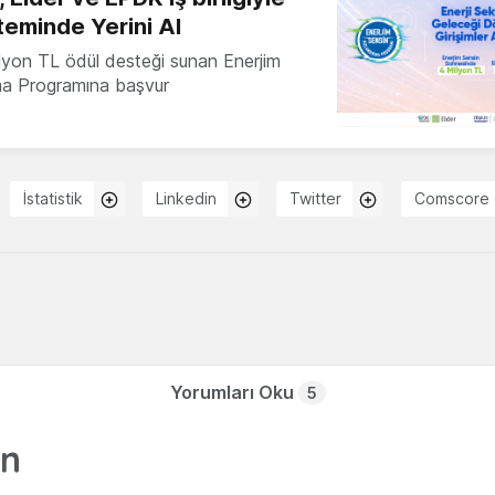
teminde Yerini Al
milyon TL ödül desteği sunan Enerjim
ma Programına başvur
İstatistik
Linkedin
Twitter
Comscore
Yorumları Oku
5