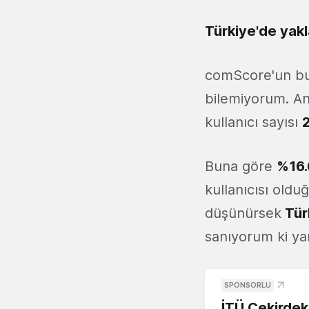
Türkiye'de yakla
comScore'un bu 
bilemiyorum. Anc
kullanıcı sayısı
Buna göre
%16.
kullanıcısı old
düşünürsek
Türk
sanıyorum ki yan
SPONSORLU
İTÜ Çekirdek,