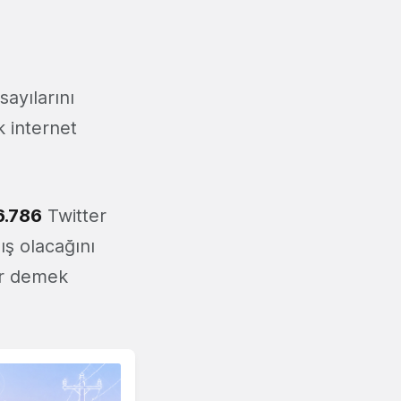
ayılarını
k internet
6.786
Twitter
ş olacağını
r demek