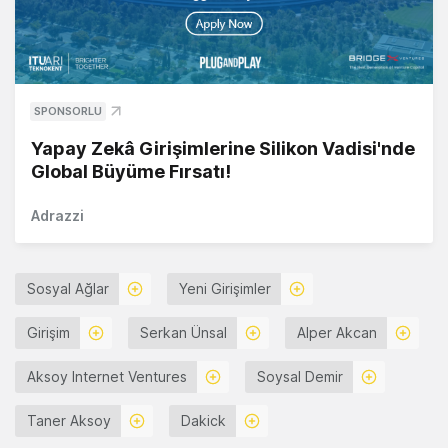
SPONSORLU
Yapay Zekâ Girişimlerine Silikon Vadisi'nde
Global Büyüme Fırsatı!
Adrazzi
Sosyal Ağlar
Yeni Girişimler
Girişim
Serkan Ünsal
Alper Akcan
Aksoy Internet Ventures
Soysal Demir
Taner Aksoy
Dakick