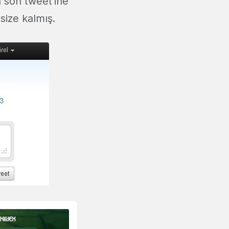
n son tweet'ine
ize kalmış.