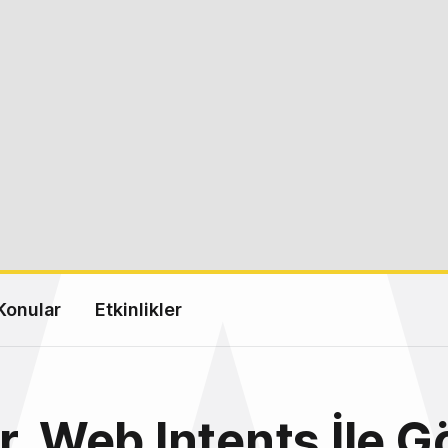
Konular
Etkinlikler
r, Web Intents İle 