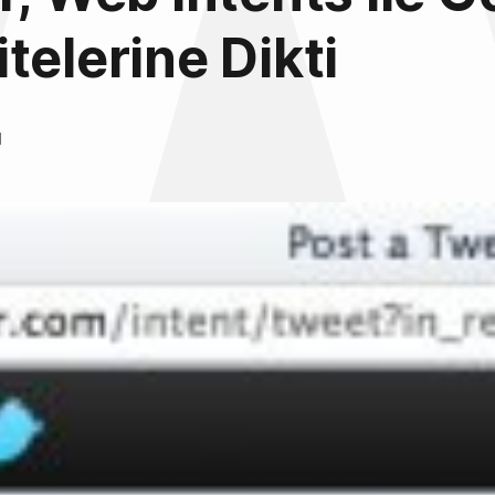
telerine Dikti
l