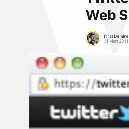
Web Si
Fırat Demire
31 Mart 2011