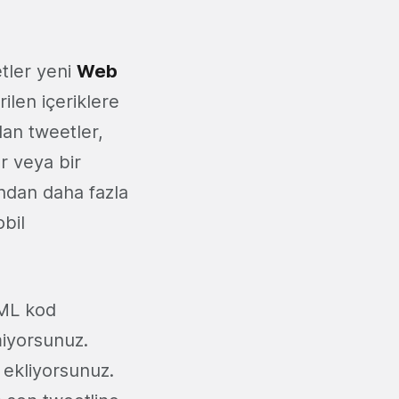
etler yeni
Web
rilen içeriklere
lan tweetler,
or veya bir
ından daha fazla
obil
TML kod
miyorsunuz.
a ekliyorsunuz.