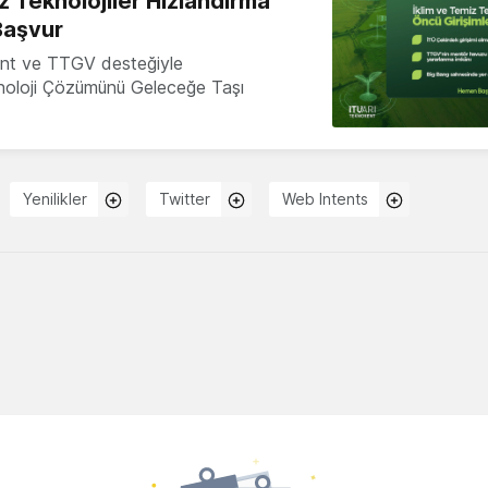
z Teknolojiler Hızlandırma
Başvur
nt ve TTGV desteğiyle
knoloji Çözümünü Geleceğe Taşı
Yenilikler
Twitter
Web Intents