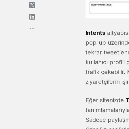
Intents
altyapısı
pop-up üzerinden
tekrar tweetlene
kullanıcı profil
trafik çekebilir
ziyaretçilerin işi
Eğer sitenizde
T
tanımlamalarıyla
Sadece paylaşmak