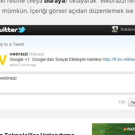
aki resme (veya
buraya
) tıklayarak Webrazzi'ni
mümkün. İçeriği görsel açıdan düzenlemek ise s