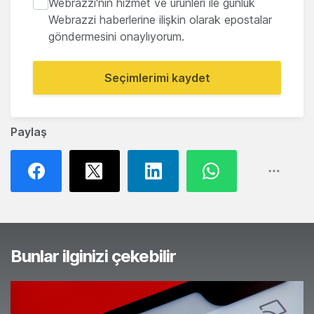
Webrazzi'nin hizmet ve ürünleri ile günlük
Webrazzi haberlerine ilişkin olarak epostalar
göndermesini onaylıyorum.
Seçimlerimi kaydet
Paylaş
Bunlar ilginizi çekebilir