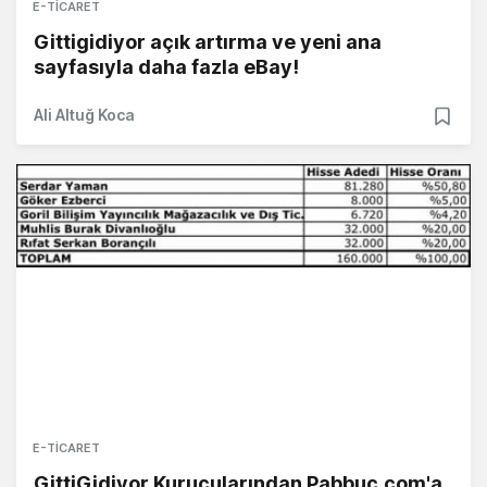
E-TICARET
Gittigidiyor açık artırma ve yeni ana
sayfasıyla daha fazla eBay!
Ali Altuğ Koca
E-TICARET
GittiGidiyor Kurucularından Pabbuc.com'a