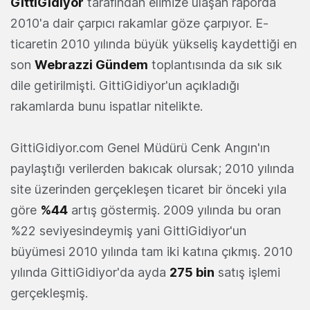
GittiGidiyor
tarafından elimize ulaşan raporda
2010'a dair çarpıcı rakamlar göze çarpıyor. E-
ticaretin 2010 yılında büyük yükseliş kaydettiği en
son
Webrazzi Gündem
toplantısında da sık sık
dile getirilmişti. GittiGidiyor'un açıkladığı
rakamlarda bunu ispatlar nitelikte.
GittiGidiyor.com Genel Müdürü Cenk Angın'ın
paylaştığı verilerden bakıcak olursak; 2010 yılında
site üzerinden gerçekleşen ticaret bir önceki yıla
göre
%44
artış göstermiş. 2009 yılında bu oran
%22 seviyesindeymiş yani GittiGidiyor'un
büyümesi 2010 yılında tam iki katına çıkmış. 2010
yılında GittiGidiyor'da ayda
275 bin
satış işlemi
gerçekleşmiş.