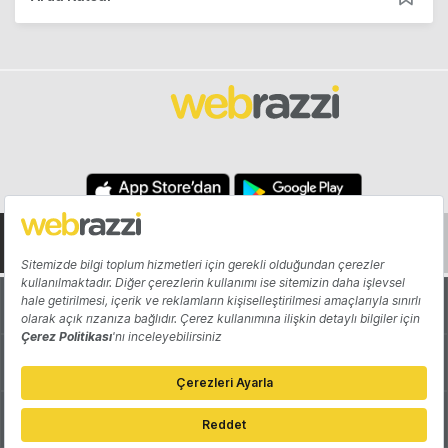
Hakkında
Yazarlar
Katkıda Bulun
Reklam
Girişiminizi Tanıtın
İletişim