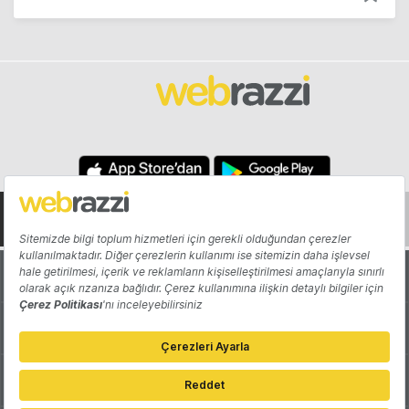
Hakkında
Yazarlar
Katkıda Bulun
Reklam
Girişiminizi Tanıtın
İletişim