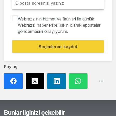
Webrazzi'nin hizmet ve ürünleri ile günlük
Webrazzi haberlerine ilişkin olarak epostalar
göndermesini onaylıyorum.
Seçimlerimi kaydet
Paylaş
Bunlar ilginizi çekebilir