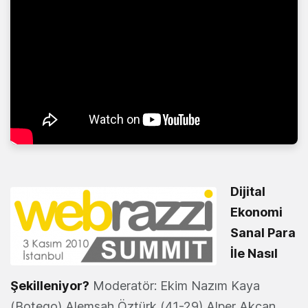
Dijital
Ekonomi
Sanal Para
İle Nasıl
Şekilleniyor?
Moderatör: Ekim Nazım Kaya
(Botego) Alemşah Öztürk (41-29) Alper Akcan