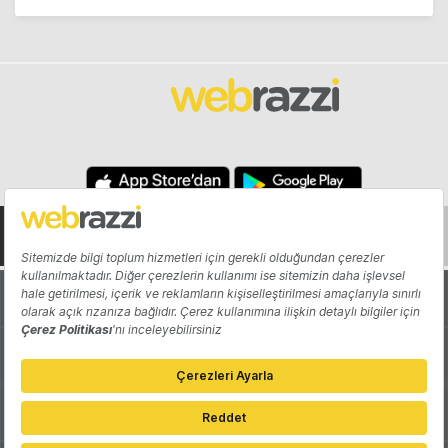
Hakkında
Yazarlar
Katkıda Bulun
Reklam
Girişiminizi Tanıtın
İletişim