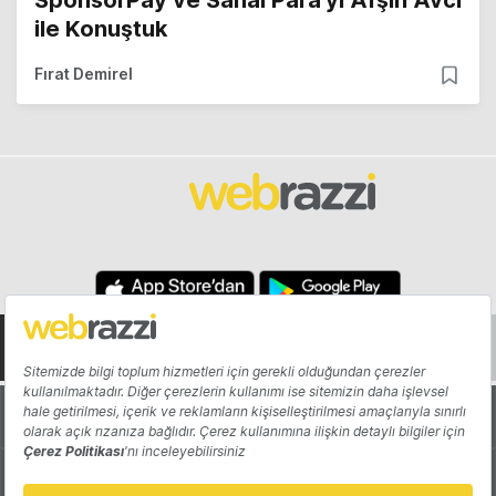
SponsorPay ve Sanal Para'yı Afşın Avcı
ile Konuştuk
Fırat Demirel
Hakkında
Yazarlar
Katkıda Bulun
Reklam