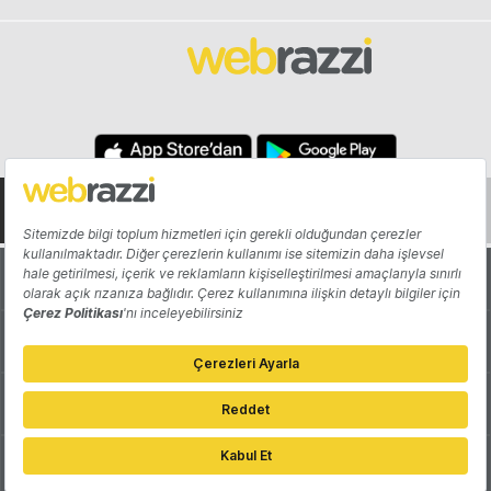
Hakkında
Yazarlar
Katkıda Bulun
Reklam
Girişiminizi Tanıtın
İletişim
Çerez Tercihleri
Gizlilik Politikası