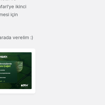
ari'ye ikinci
mesi için
 arada verelim :)