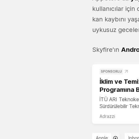
kullanıcılar içi
kan kaybını yaşat
uykusuz geceler 
Skyfire'ın
Andro
SPONSORLU
İklim ve Temi
Programına 
İTÜ ARI Teknoke
Sürdürülebilir Te
Adrazzi
Apple
Ipho