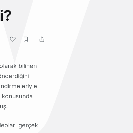
i?
 olarak bilinen
nderdiğini
endirmeleriyle
ği konusunda
uş.
deoları gerçek