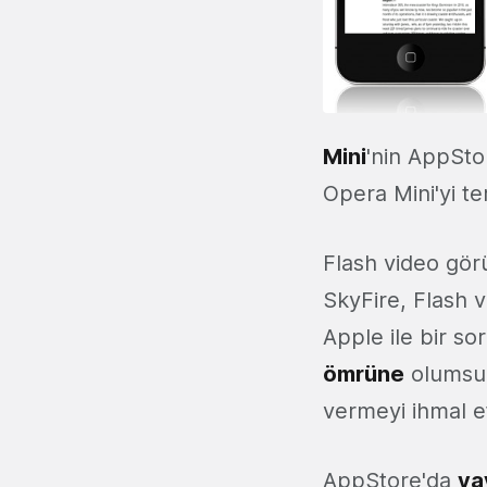
Mini
'nin AppSto
Opera Mini'yi te
Flash video gör
SkyFire, Flash v
Apple ile bir s
ömrüne
olumsuz
vermeyi ihmal e
AppStore'da
ya