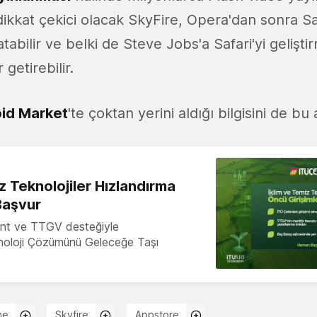
n dikkat çekici olacak SkyFire, Opera'dan sonra Saf
abilir ve belki de Steve Jobs'a Safari'yi geliştir
getirebilir.
id Market
'te çoktan yerini aldığı bilgisini de bu
z Teknolojiler Hızlandırma
Başvur
nt ve TTGV desteğiyle
knoloji Çözümünü Geleceğe Taşı
ne
Skyfire
Appstore