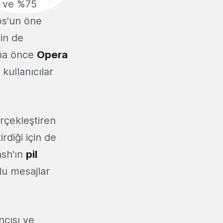
n ve %75
bs'un öne
in de
aha önce
Opera
kullanıcılar
rçekleştiren
rdiği için de
ash'ın
pil
u mesajlar
ncısı ve