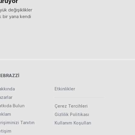
ürüyor
ük değişiklikler
 bir yana kendi
EBRAZZİ
akkında
Etkinlikler
zarlar
atkıda Bulun
Çerez Tercihleri
eklam
Gizlilik Politikası
rişiminizi Tanıtın
Kullanım Koşulları
etişim