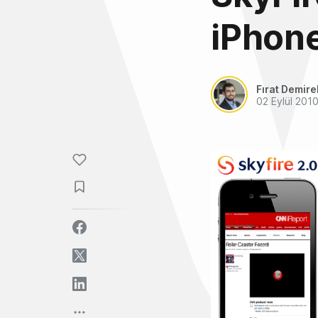
iPhone
Fırat Demire
02 Eylül 201