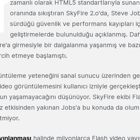
zamanlı olarak HTML5 standartlarıyla suna
oranında sıkıştıran SkyFire 2.o'da, Steve Jo
sürdüğü güvenlik ve performans kayıpları iç
geliştirmelerde bulunulduğu açıklanmış. D
re'a girmesiyle bir dalgalanma yaşanmış ve bazı 
rcih etmeye başlamıştı.
üntüleme yeteneğini sanal sunucu üzerinden ge
ideo görüntülemesini kullanıcı izniyle gerçekleşti
orun yaşamayacağını düşünüyor. SkyFire ekibi Fl
 etkisinden yakınan Jobs'a bu konuda da oluml
tmiyor.
yınlanması
halinde milyonlarca Flash video yayı