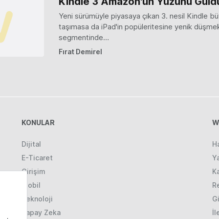
Kindle 3 Amazon'un Yüzünü Güld
Yeni sürümüyle piyasaya çıkan 3. nesil Kindle büy
taşımasa da iPad'in popüleritesine yenik düşmek
segmentinde…
Fırat Demirel
KONULAR
W
Dijital
H
E-Ticaret
Ya
Girişim
K
Mobil
R
Teknoloji
Gi
Yapay Zeka
İl