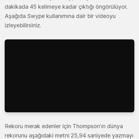
dakikada 45 kelimeye kadar çıktığı öngörülüyor.
Aşağıda Swype kullanımına dair bir videoyu
izleyebilirsiniz.
Rekoru merak edenler için Thompson'ın dünya
rekorunu aşağıdaki metni 25,94 saniyede yazmayı