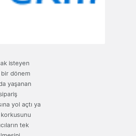
ak isteyen
tı bir dönem
nda yaşanan
sipariş
na yol açtı ya
n korkusunu
cıların tek
elmesini