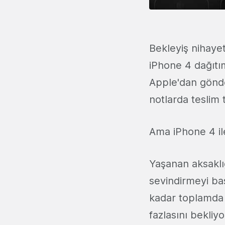
Bekleyiş nihaye
iPhone 4 dağıtı
Apple'dan gönde
notlarda teslim t
Ama iPhone 4 ile 
Yaşanan aksaklı
sevindirmeyi baş
kadar toplamd
fazlasını bekliy