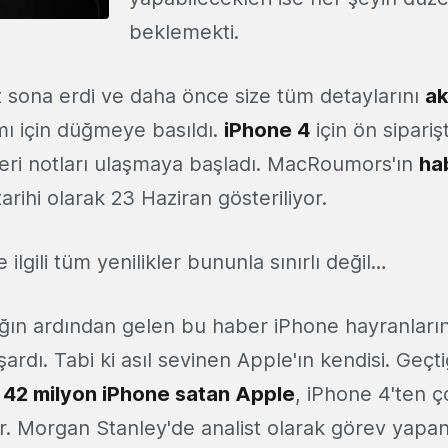
beklemekti.
t sona erdi ve daha önce size tüm detaylarını
ak
mı için düğmeye basıldı.
iPhone 4
için ön sipari
ri notları ulaşmaya başladı. MacRoumors'ın
ha
arihi olarak 23 Haziran gösteriliyor.
ilgili tüm yenilikler bununla sınırlı değil…
ğın ardından gelen bu haber iPhone hayranların
ardı. Tabi ki asıl sevinen Apple'ın kendisi. Geçti
a
42 milyon iPhone satan Apple
, iPhone 4'ten 
or. Morgan Stanley'de analist olarak görev yapa