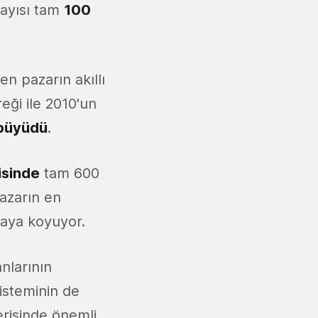
sayısı tam
100
n pazarın akıllı
eği ile 2010'un
 büyüdü
.
isinde
tam 600
pazarın en
taya koyuyor.
nlarının
isteminin de
erisinde önemli