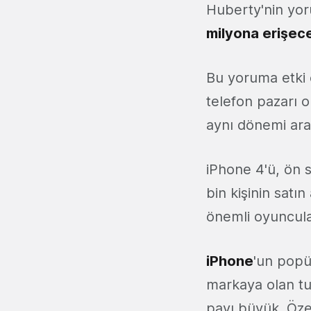
Huberty'nin yor
milyona erişec
Bu yoruma etki 
telefon pazarı o
aynı dönemi aras
iPhone 4'ü, ön 
bin kişinin satı
önemli oyuncula
iPhone
'un popü
markaya olan tut
payı büyük. Özel