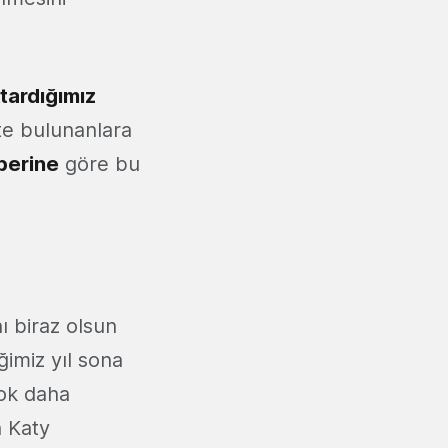
tardığımız
şte bulunanlara
berine
göre bu
ı biraz olsun
ğimiz yıl sona
çok daha
n Katy