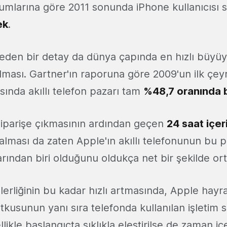
umlarına göre 2011 sonunda iPhone kullanıcısı 
ek
.
eden bir detay da dünya çapında en hızlı büyüye
lması. Gartner'ın raporuna göre 2009'un ilk çeyr
ında akıllı telefon pazarı tam
%48,7 oranında
siparişe çıkmasının ardından geçen
24 saat içer
n alması da zaten Apple'ın akıllı telefonunun bu 
rından biri olduğunu oldukça net bir şekilde or
lerliğinin bu kadar hızlı artmasında, Apple hayra
kusunun yanı sıra telefonda kullanılan işletim s
likle başlangıçta sıklıkla eleştirilse de zaman iç