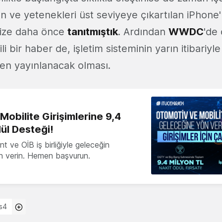
len ve yetenekleri üst seviyeye çıkartılan iPhone'
size daha önce
tanıtmıştık
. Ardından
WWDC
'de
ili bir haber de, işletim sisteminin yarın itibariyl
en yayınlanacak olması.
obilite Girişimlerine 9,4
ül Desteği!
 ve OİB iş birliğiyle geleceğin
ön verin. Hemen başvurun.
s4