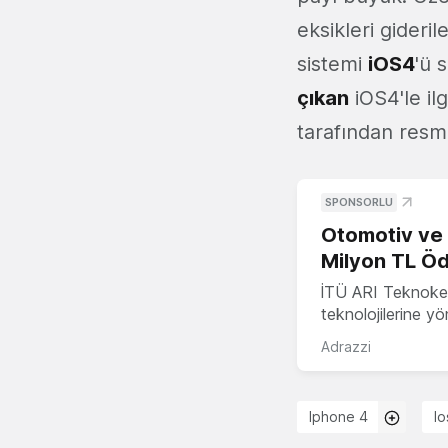
eksikleri gideri
sistemi
iOS4
'ü 
çıkan
iOS4'le ilg
tarafından resm
SPONSORLU
Otomotiv ve M
Milyon TL Öd
İTÜ ARI Teknokent
teknolojilerine y
Adrazzi
Iphone 4
Io