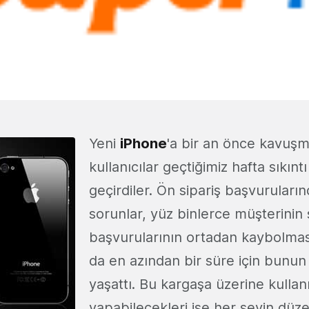
Yeni
iPhone
'a bir an önce kavuşm
kullanıcılar geçtiğimiz hafta sıkın
geçirdiler. Ön sipariş başvuruları
sorunlar, yüz binlerce müşterinin 
başvurularının ortadan kaybolması
da en azından bir süre için bunu
yaşattı. Bu kargaşa üzerine kullanı
yapabilecekleri ise her şeyin düz