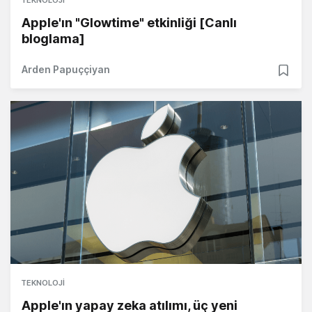
Apple'ın "Glowtime" etkinliği [Canlı
bloglama]
Arden Papuççiyan
TEKNOLOJI
Apple'ın yapay zeka atılımı, üç yeni