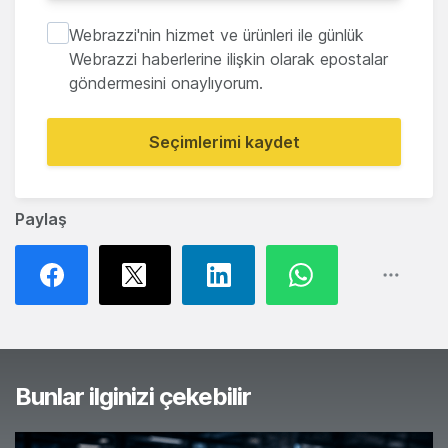
Webrazzi'nin hizmet ve ürünleri ile günlük
Webrazzi haberlerine ilişkin olarak epostalar
göndermesini onaylıyorum.
Seçimlerimi kaydet
Paylaş
Bunlar ilginizi çekebilir