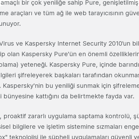
amaçlı bir çok yeniliğe sahip Pure, genişletilm
eme araçları ve tüm ağ ile web tarayıcısının güve
unuyor.
Virus ve Kaspersky Internet Security 2010’un bi
hip olan Kaspersky Pure'ün en önemli özellikleri
tolama) yeteneği. Kaspersky Pure, içinde barındı
ilgileri şifreleyerek başkaları tarafından okunm
r. Kaspersky'nin bu yeniliği sunmak için şifrele
i bünyesine kattığını da belirtmekte fayda var.
 proaktif zararlı uygulama saptama kontrolü, ş
isel bilgilere ve işletim sistemine sızmaları eng
" teknolojisi ile şüpheli uygulamaları güvenli 