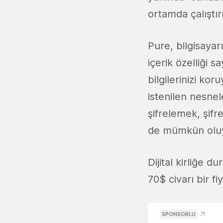
ortamda çalıştır
Pure, bilgisayar
içerik özelliği 
bilgilerinizi kor
istenilen nesne
şifrelemek, şifr
de mümkün oluy
Dijital kirliğe 
70$ civarı bir f
SPONSORLU