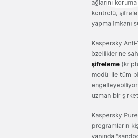
ağlarını koruma 
kontrolü, şifrel
yapma imkanı s
Kaspersky Anti-
özelliklerine sa
şifreleme
(krip
modül ile tüm b
engelleyebiliyo
uzman bir şirket
Kaspersky Pure,
programların kiş
yanında "sandbox