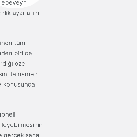
iş ebeveyn
nlik ayarlarını
linen tüm
nden biri de
rdığı özel
asını tamamen
me konusunda
üpheli
elleyebilmesinin
ve gerçek sanal