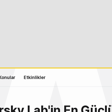
Konular
Etkinlikler
sky Lab'in En Güçl