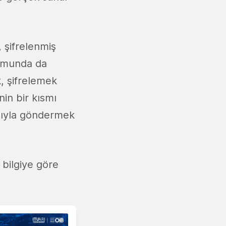
, şifrelenmiş
rumunda da
k, şifrelemek
in bir kısmı
asıyla göndermek
 bilgiye göre