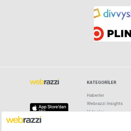
KATEGORILER
Haberler
Webrazzi Insights
Videolar
Galeriler
Raporlar