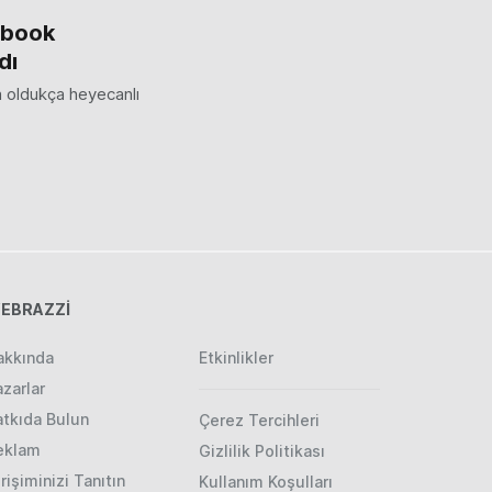
ebook
dı
la oldukça heyecanlı
EBRAZZİ
akkında
Etkinlikler
zarlar
atkıda Bulun
Çerez Tercihleri
eklam
Gizlilik Politikası
rişiminizi Tanıtın
Kullanım Koşulları