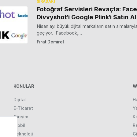
SIRADAKİ
Fotoğraf Servisleri Revaçta: Fac
Divvyshot'i Google Plink'i Satın Al
Nisan ayı büyük dijital markaların satın almalarıy
geçiyor. Facebook,…
Fırat Demirel
KONULAR
W
Dijital
H
E-Ticaret
Ya
Girişim
K
Mobil
R
Teknoloji
Gi