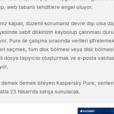
ıp, web tabanlı tehditlere engel oluyor.
ınız kapalı, düzenli korumanız devre dışı olsa da
sayesinde sabit diskinizin kaybolup çalınması du
uyor. Pure ile çalışma sırasında verileri şifreleme
leri seçmek, tüm disk bölmesi veya disk bölmesin
eli dosya taşıyıcısı oluşturmak ve e-posta vasıt
or.
dur demek demek isteyen Kaspersky Pure, verilen
iyatla 23 Nisan'da satışa sunulacak.