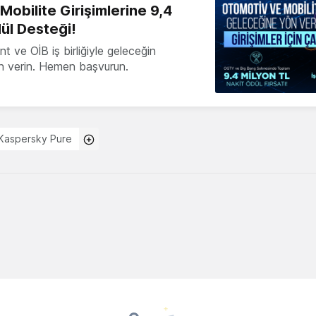
obilite Girişimlerine 9,4
ül Desteği!
 ve OİB iş birliğiyle geleceğin
ön verin. Hemen başvurun.
Kaspersky Pure