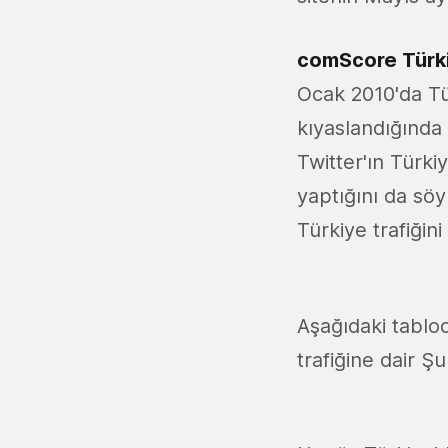
comScore Türk
Ocak 2010'da T
kıyaslandığında
Twitter'ın Türki
yaptığını da söy
Türkiye trafiğin
Aşağıdaki tablod
trafiğine dair Ş