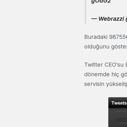
gOdG2
— Webrazzi 
Buradaki 987556
olduğunu göster
Twitter CEO'su 
dönemde hiç görm
servisin yükselişi