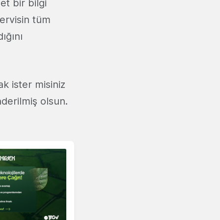
t bir bilgi
ervisin tüm
ığını
k ister misiniz
derilmiş olsun.