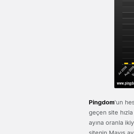
Pingdom
'un he
geçen site hızla
ayına oranla ik
sitenin Mayıs ay