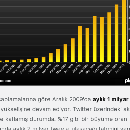
saplamalarına göre Aralık 2009'da
aylık 1 milyar
 yükselişine devam ediyor. Twitter üzerindeki ak
iye katlamış durumda. %17 gibi bir büyüme oranı
ında aylık 2 milyar tweete ulaşacağı tahmini yapıl