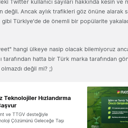
ki Twitter kullanıcı sayıları hakkında kesin ve ne
eğil. Ancak aylık trafikleri göz önüne alarak s
gibi Türkiye'de de önemli bir popülarite yakalad
weet" hangi ülkeye nasip olacak bilemiyoruz anca
cı tarafından hatta bir Türk marka tarafından gön
olmazdı değil mi? ;)
z Teknolojiler Hızlandırma
Başvur
nt ve TTGV desteğiyle
knoloji Çözümünü Geleceğe Taşı