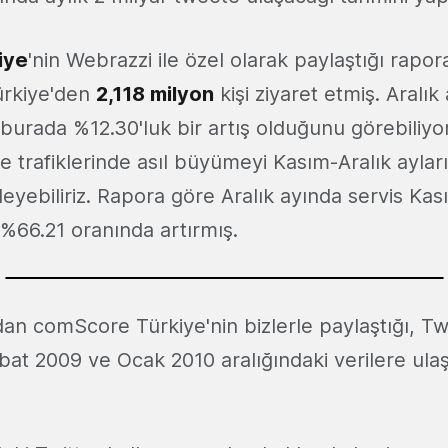
iye
'nin Webrazzi ile özel olarak paylaştığı rapor
ürkiye'den
2,118 milyon
kişi ziyaret etmiş. Aralık 
 burada %12.30'luk bir artış olduğunu görebiliyo
ye trafiklerinde asıl büyümeyi Kasım-Aralık aylar
leyebiliriz. Rapora göre Aralık ayında servis Kas
i %66.21 oranında artırmış.
an comScore Türkiye'nin bizlerle paylaştığı, Twi
ubat 2009 ve Ocak 2010 aralığındaki verilere ulaşa