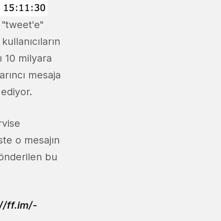
 "tweet'e"
kullanıcıların
ı 10 milyara
arıncı mesaja
ediyor.
rvise
ste o mesajın
gönderilen bu
/ff.im/-