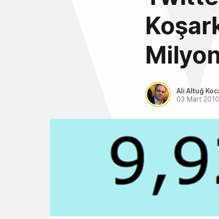
Koşark
Milyon
Ali Altuğ Koc
03 Mart 201