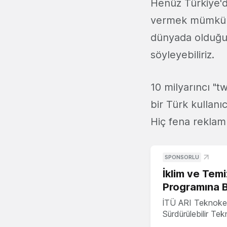
Henüz Türkiye'de
vermek mümkün d
dünyada olduğu 
söyleyebiliriz.
10 milyarıncı "t
bir Türk kullanı
Hiç fena reklam 
SPONSORLU
İklim ve Temi
Programına 
İTÜ ARI Teknoke
Sürdürülebilir Te