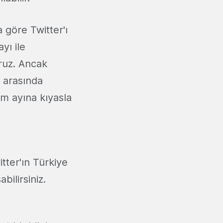
a göre Twitter'ı
ayı ile
ruz. Ancak
ı arasında
ım ayına kıyasla
tter'ın Türkiye
bilirsiniz.