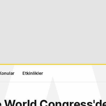
Konular
Etkinlikler
 World Congress'de