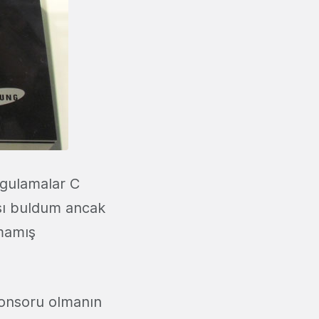
ygulamalar C
nsı buldum ancak
rmamış
ponsoru olmanın