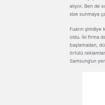
alıyor. Ben de s
size sunmaya ça
Fuarın şimdiye 
oldu. İki firma 
başlamadan, dün
örtülü reklamlar
Samsung’un yeni 