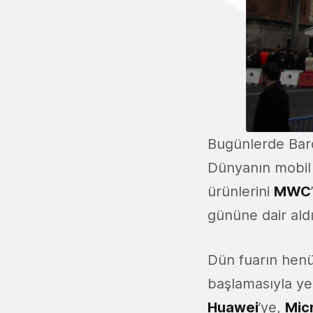
Bugünlerde Barc
Dünyanın mobil 
ürünlerini
MWC
gününe dair ald
Dün fuarın henü
başlamasıyla yen
Huawei
’ye,
Mic