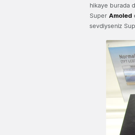
hikaye burada da
Super
Amoled
e
sevdiyseniz Sup