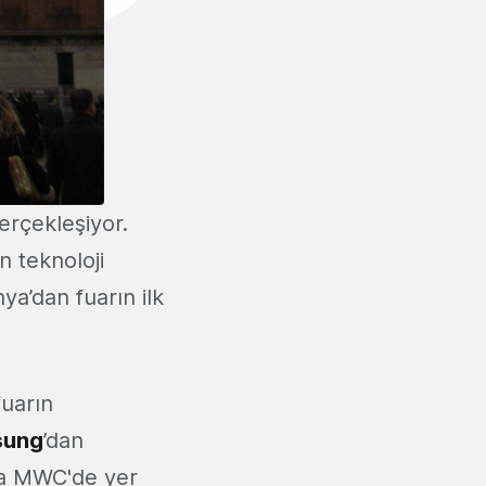
erçekleşiyor.
 teknoloji
ya’dan fuarın ilk
uarın
sung
’dan
ka MWC'de yer