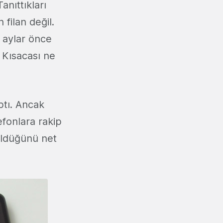
anıttıkları
filan değil.
i aylar önce
. Kısacası ne
ptı. Ancak
efonlara rakip
üldüğünü net