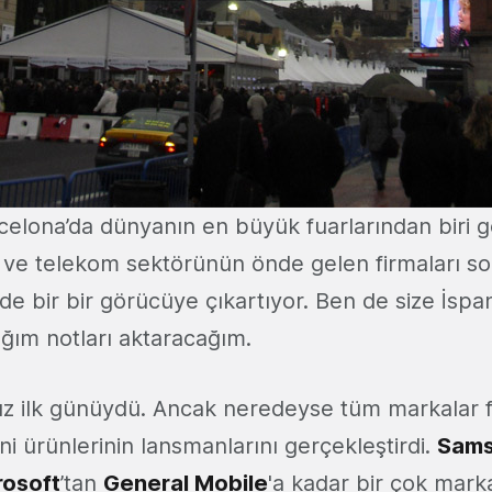
elona’da dünyanın en büyük fuarlarından biri g
ve telekom sektörünün önde gelen firmaları son
’de bir bir görücüye çıkartıyor. Ben de size İspan
ığım notları aktaracağım.
z ilk günüydü. Ancak neredeyse tüm markalar f
i ürünlerinin lansmanlarını gerçekleştirdi.
Sam
rosoft
’tan
General Mobile
'a kadar bir çok mar