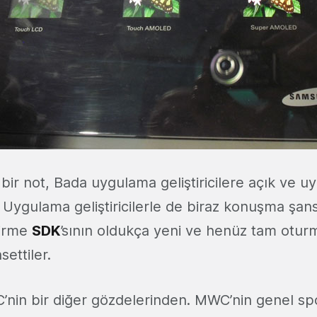
bir not, Bada uygulama geliştiricilere açık ve u
r. Uygulama geliştiricilerle de biraz konuşma şa
tirme
SDK
’sının oldukça yeni ve henüz tam otu
ettiler.
nin bir diğer gözdelerinden. MWC’nin genel s