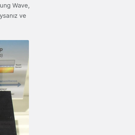
msung Wave,
ıysanız ve