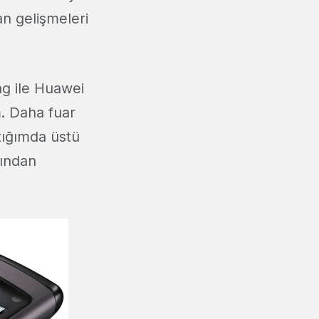
an gelişmeleri
ng ile Huawei
m. Daha fuar
tığımda üstü
tından