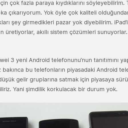
çin çok fazla paraya kıydıklarını söyleyebilirim. T
ka çıkarıyorum. Yok öyle çok kaliteli olduğundan 
rı şey girmedikleri pazar yok diyebilirim. iPad’
n üretiyorlar, akıllı sistem çözümleri sunuyorlar
i 3 yeni Android telefonunu’nun tanıtımını ya
z bakınca bu telefonların piyasadaki Android tel
 düşük gelir gruplarına satmak için piyasaya sür
liriz. Yani şimdilik korkulacak bir durum yok.